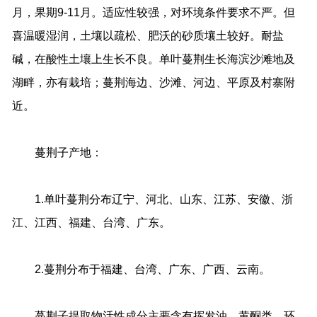
月，果期
9-11
月。适应性较强，对环境条件要求不严。但
喜温暖湿润，土壤以疏松、肥沃的砂质壤土较好。耐盐
碱，在酸性土壤上生长不良。单叶蔓荆生长海滨沙滩地及
湖畔，亦有栽培；蔓荆海边、沙滩、河边、平原及村寨附
近。
蔓荆子产地：
1.
单叶蔓荆分布辽宁、河北、山东、江苏、安徽、浙
江、江西、福建、台湾、广东。
2.
蔓荆分布于福建、台湾、广东、广西、云南。
蔓荆子提取物活性成分主要含有挥发油、黄酮类、环