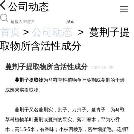
公司动态
搜索
首页
>
公司动态
>
蔓荆子提
取物所含活性成分
蔓荆子提取物所含活性成分
2021-01-28
蔓荆子提取物
为马鞭草科植物单叶蔓荆或蔓荆的干燥
成熟果实提取物。
蔓荆子又名蔓荆实，荆子、万荆子、蔓青子，为马鞭
草科植物单叶蔓荆或蔓荆的果实。落叶灌木，罕为小乔
木，高
1.5-5
米，有香味；小枝四棱形，密生细柔毛。花期
7