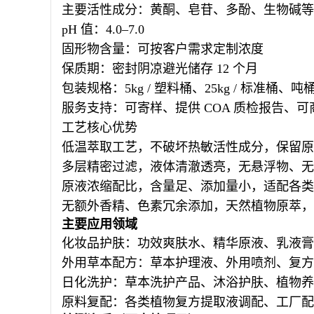
主要活性成分：黄酮、皂苷、多酚、生物碱等
pH 值：4.0–7.0
固形物含量：可按客户需求定制浓度
保质期：密封阴凉避光储存 12 个月
包装规格：5kg / 塑料桶、25kg / 标准桶、
服务支持：可寄样、提供 COA 质检报告、
可
工艺核心优势
低温萃取工艺，不破坏热敏活性成分，保留原
多层精密过滤，液体清澈透亮，无悬浮物、无
原液浓缩配比，含量足、添加量小，适配各类
无额外香精、色素冗余添加，天然植物原萃，
主要应用领域
化妆品护肤
：功效爽肤水、精华原液、乳液膏
外用草本配方
：草本护理液、外用喷剂、复方
日化洗护
：草本洗护产品、沐浴护肤、植物养
原料复配
：各类植物复方提取液调配、工厂配