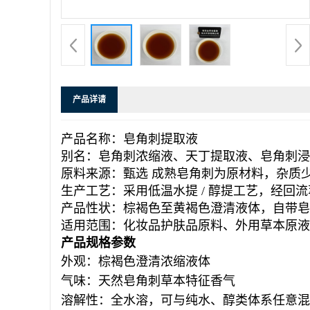
产品详请
产品名称
：皂角刺提取液
别名
：皂角刺浓缩液、天丁提取液、皂角刺浸
原料来源
：甄选 成熟
皂角刺
为原材料，杂质
生产工艺
：采用
低温水提 / 醇提
工艺，经回流
产品性状
：棕褐色至黄褐色澄清液体，自带皂
适用范围
：化妆品护肤品原料、外用草本原液
产品规格参数
外观：棕褐色澄清浓缩液体
气味：天然皂角刺草本特征香气
溶解性：全水溶，可与纯水、醇类体系任意混