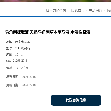
您当前的位置：
网站首页
>
产品展厅
>
中
皂角刺提取液 天然皂角刺草本萃取液 水溶性原液
品牌：
西安金萃坊
型号：
25kg密封桶
纯度：
10：1
cas：
21293-29-8
价格：
￥55/千克
发布日期：
2026-05-18
更新日期：
2026-05-18
发送咨询信息