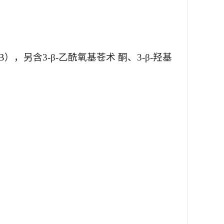
，B），另含3-β-乙酰氧基苍术 酮、3-β-羟基