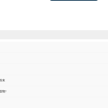
粉末
取物?