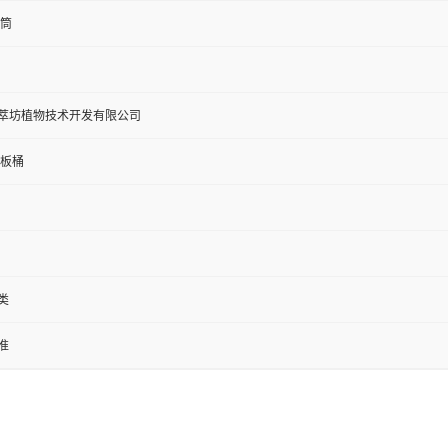
纸筒
萃坊植物技术开发有限公司
g纸板桶
类
准