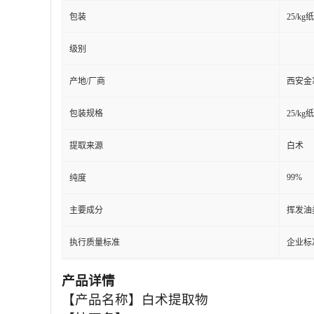
包装
25/kg
级别
产地/厂商
西安金
包装规格
25/k
提取来源
白术
99%
纯度
主要成分
挥发油
执行质量标准
企业标
产品详情
【产品名称】白术提取物