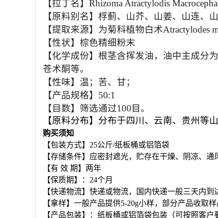
【拉丁名】Rhizoma Atractylodis Macrocepha
【原料别名】桴蓟、山芥、山姜、山连、
【提取来源】为菊科植物白术Atractylodes macr
【性状】棕色精细粉末
【化学成份】根茎含挥发油，油中主成分为苍术酮（at
苍术酮等。
【性味】温；苦、甘；
【产品规格】50:1
【目数】筛选通过100目。
【原料分布】分布于四川、云南、贵州等
购买须知
【包装方式】25公斤/纸板桶或铝箔袋
【存储条件】应密封遮光，贮存在干燥、阴凉、通
【有 效 期】两年
【保质期】：24个月
【快递物流】快递或物流，国内快递一般三天内到
【拿样】一般产品提供5-20g小样，部分产品收取
【产品包装】：纸板桶或铝箔袋包装（可按照客户要