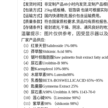
【发货时间】非定制产品48小时内发货,定制产品
【包装方式】25kg/纸板桶、铝箔袋 包装可根据实
【运输方式】国内快递物流,报价包含运输费用。
【质量条款】符合国家质检要求,货品均有质检报告
【存储条件】密封遮光,干燥、阴凉、通风良好的地
温馨提示：图片仅供参考，因受显示器以
厂家产品供应:
（1）红景天苷Salidroside 1%-98%
（2）莽草酸Shikimic Acid 98%
（3）锯叶棕脂肪酸Saw palmetto fruit extract fatty aci
（4）尿石素Urolithin-B 98%
（5）酚Kaempferol 10%-98%
（6）木犀草素98% Luteolin98%
（7）乳香酸BETA-BOSWELLICACID 65%~95%
（8）匙羹藤Gymnema Extract 25%
（9）尿石素A98% Urolithin A 98% 1143-70-0
（10）莲心碱90%（Liensinine 90%）
（11）紫草素98% （shikonin 98%）