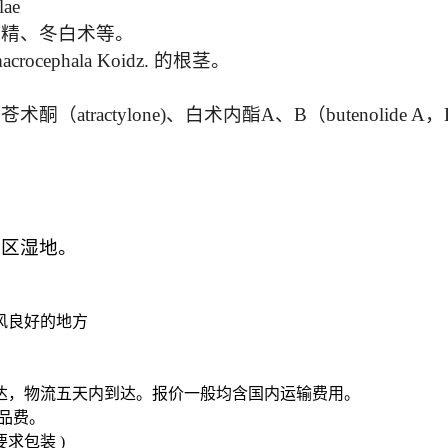
lae
山精、冬白术等。
ocephala Koidz. 的根茎。
ractylone)、白术内酯A、B（butenolide A
山区湿地。
风良好的地方
达，物流五天内到达。报价一般均含国内运输费用。
样品费。
求包装 )