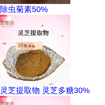
除虫菊素50%
灵芝提取物 灵芝多糖30%