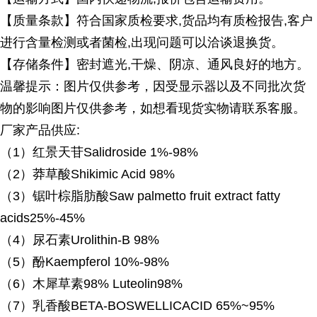
【质量条款】符合国家质检要求
,货品均有质检报告,客户
进行含量检测或者菌检,出现问题可以洽谈退换货。
【存储条件】密封遮光
,干燥、阴凉、通风良好的地方。
温馨提示：图片仅供参考，因受显示器以及不同批次货
物的影响图片仅供参考，如想看现货实物请联系客服。
厂家产品供应
:
（
1）红景天苷Salidroside 1%-98%
（
2）莽草酸Shikimic Acid 98%
（
3）锯叶棕脂肪酸Saw palmetto fruit extract fatty
acids25%-45%
（
4）尿石素Urolithin-B 98%
（
5）酚Kaempferol 10%-98%
（
6）木犀草素98% Luteolin98%
（
7）乳香酸BETA-BOSWELLICACID 65%~95%