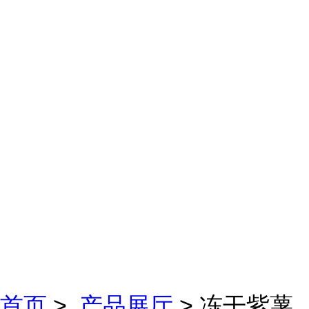
首页
>
产品展厅
> 冻干紫薯