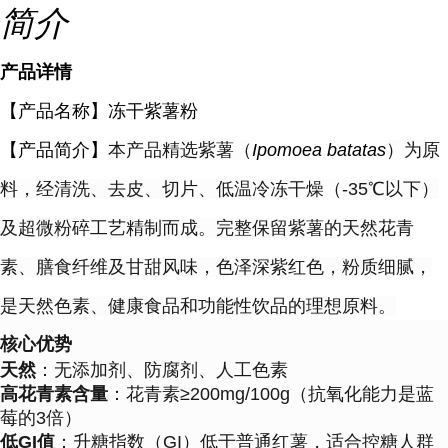
简介
产品详情
【产品名称】冻干紫薯粉
【
产品简介
】
本产品精选紫薯（
Ipomoea batatas
）为原
料，经清洗、去皮、切片、低温冷冻干燥（-35℃以下）
及超微粉碎工艺精制而成。完整保留紫薯的天然花青
素、膳食纤维及甘甜风味，色泽深紫红色，粉质细腻，
是天然色素、健康食品和功能性饮品的理想原料。
核心优势
天然
：无添加剂、防腐剂、人工色素
高花青素含量
：花青素≥200mg/100g（抗氧化能力是蓝
莓的3倍）
低GI值
：升糖指数（GI）低于普通红薯，适合控糖人群