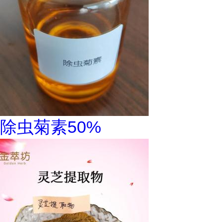
除虫菊素50%