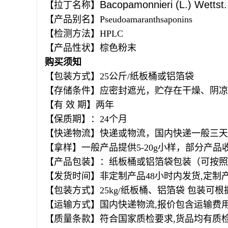
Bacopamonnieri (L.) Wettst.
【拉丁名称】
【产品别名】Pseudoamaranthsaponins
【检测方法】
HPLC
【产品性状】棕色粉末
购买须知
【包装方式】
25
公斤
/
纸板桶或铝箔袋
【存储条件】应密封遮光，贮存在干燥、阴凉
【有
效
期】两年
【保质期】：
24
个月
【快递物流】快递或物流，国内快递一般三天
【拿样】一般产品提供
5-20g
小样，部分产品
【产品包装】：纸板桶或铝箔袋包装（可按照
【发货时间】非定制产品
48
小时内发货
,
定制
【包装方式】
25kg/
纸板桶、铝箔袋 包装可根
【运输方式】国内快递物流
,
报价包含运输费
【质量条款】符合国家质检要求
,
货品均有质