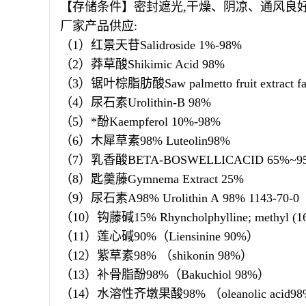
【存储条件】密封遮光
,
干燥、阴凉、通风良
厂家产品供应
:
（
1
）红景天苷
Salidroside 1%-98%
（
2
）莽草酸
Shikimic Acid 98%
（
3
）锯叶棕脂肪酸
Saw palmetto fruit extract 
（
4
）尿石素
Urolithin-B 98%
（
5
）
*
酚
Kaempferol 10%-98%
（
6
）木犀草素
98% Luteolin98%
（
7
）乳香酸
BETA-BOSWELLICACID 65%~9
（
8
）匙羹藤
Gymnema Extract 25%
（
9
）尿石素
A98% Urolithin A 98% 1143-70-0
（
10
）钩藤碱
15% Rhyncholphylline; methyl (1
（
11
）莲心碱
90%
（
Liensinine 90%
）
（
12
）紫草素
98%
（
shikonin 98%
）
（
13
）补骨脂酚
98%
（
Bakuchiol 98%
）
（
14
）水溶性齐墩果酸
98%
（
oleanolic acid9