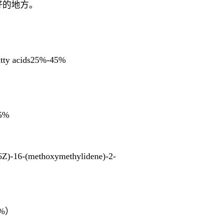
好的地方。
fatty acids25%-45%
5%
6Z)-16-(methoxymethylidene)-2-
8%
）