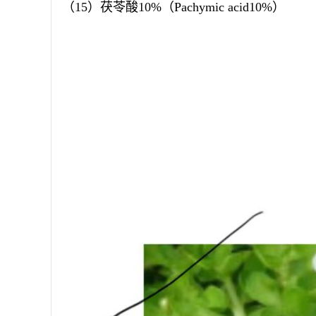
（
15
）茯苓酸
10%
（
Pachymic acid10%
）