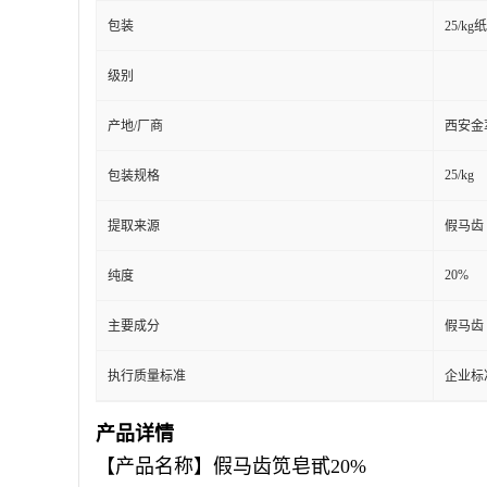
包装
25/kg
级别
产地/厂商
西安金
25/kg
包装规格
提取来源
假马齿
20%
纯度
主要成分
假马齿
执行质量标准
企业标
产品详情
【产品名称】假马齿笕皂甙20%