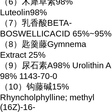
（6）木犀草素98%
Luteolin98%
（7）乳香酸BETA-
BOSWELLICACID 65%~95%
（8）匙羹藤Gymnema
Extract 25%
（9）尿石素A98% Urolithin A
98% 1143-70-0
（10）钩藤碱15%
Rhyncholphylline; methyl
(16Z)-16-