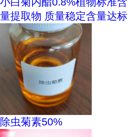
小白菊内酯0.8%植物标准含
量提取物 质量稳定含量达标
除虫菊素50%