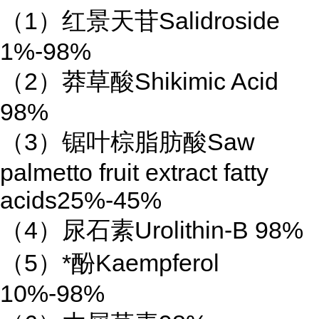
（1）红景天苷Salidroside
1%-98%
（2）莽草酸Shikimic Acid
98%
（3）锯叶棕脂肪酸Saw
palmetto fruit extract fatty
acids25%-45%
（4）尿石素Urolithin-B 98%
（5）*酚Kaempferol
10%-98%