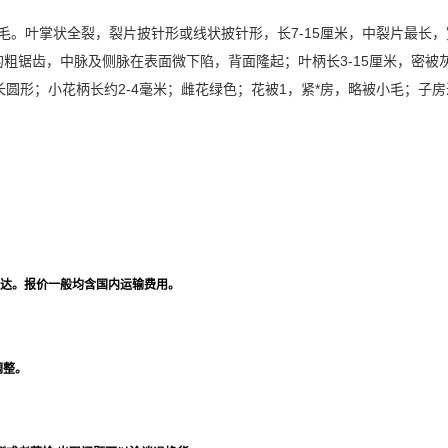
毛。叶掌状全裂，裂片披针形或线状披针形，长7-15厘米，中裂片最长，
粗锯齿，中脉及侧脉在表面微下陷，背面隆起；叶柄长3-15厘米，密被
长圆形；小花柄长约2-4毫米；雌花绿色；花被1，紧*房，略被小毛；子
达。报价一般均含国内运输费用。
调整。