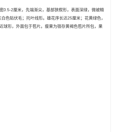
宽0.5-2厘米，先端渐尖，基部狭楔形，表面深绿，微被糙
灰白色贴伏毛；托叶线形。雄花序长达25厘米；花黄绿色，
房近球形，外面包于苞片。瘦果为宿存黄褐色苞片所包，果