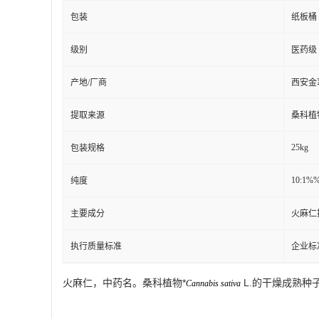
包装
纸板桶
级别
医药级
产地/厂商
西安金
提取来源
桑科植物
25kg
包装规格
10:1%
纯度
主要成分
火麻仁
执行质量标准
企业标
火麻仁，中药名。桑科植物*
L.
的干燥成熟种
Cannabis sativa