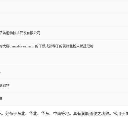
萃坊植物技术开发有限公司
大麻Cannabis sativa L. 的干燥成熟种子的黄棕色粉末状提取物
%
提取物
准
子。分布于东北、华北、华东、中南等地。具有润肠通便之功效。常用于