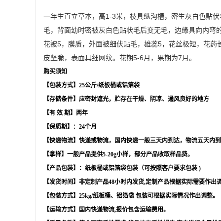
一年生直立草本，高1-3米，枝具纵沟槽，密生灰白色贴伏
毛，背面幼时密被灰白色贴状毛后变无毛，边缘具向内弯的
花被5，膜质，外面被细伏贴毛，雄蕊5，花丝极短，花药
皮坚脆，表面具细网纹。花期5-6月，果期为7月。
购买须知
【包装方式】
25
公斤
/
纸板桶或铝箔袋
【存储条件】应密封遮光，贮存在干燥、阴凉、通风良好的地方
【有
效
期】两年
【保质期】：
24
个月
【快递物流】快递或物流，国内快递一般三天内到达，物流五天内到
【拿样】一般产品提供
5-20g
小样，部分产品收取样品费。
【产品包装】：纸板桶或铝箔袋包装（可按照客户要求包装
)
【发货时间】非定制产品
48
小时内发货
,
定制产品根据实际需要作出
【包装方式】
25kg/
纸板桶、铝箔袋 包装可根据实际情况作出调整。
【运输方式】国内快递物流
,
报价包含运输费用。