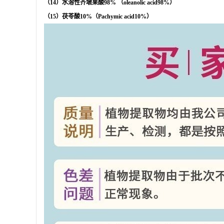
（
14
）水溶性齐墩果酸
98%
（
oleanolic acid98%
）
（
15
）茯苓酸
10%
（
Pachymic acid10%
）