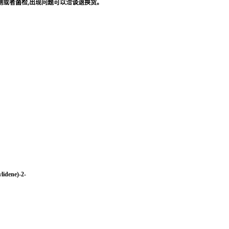
测或者菌检
,
出现问题可以洽谈退换货。
lidene)-2-