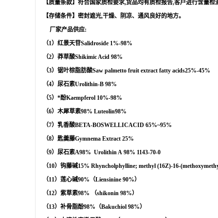
【质量条款】符合国家质检要求
,
货品均有质检报告
,
客户进行含量检
【存储条件】密封遮光
,
干燥、阴凉、通风良好的地方。
厂家产品供应
:
（
1
）红景天苷
Salidroside
1%-98%
（
2
）莽草酸
Shikimic Acid
98%
（
3
）锯叶棕脂肪酸
Saw palmetto fruit extract
fatty acids
25%-45%
（
4
）
尿石素
Urolithin-B
98%
（
5
）*酚
Kaempferol
10%-98%
（
6
）木犀草素
98%
Luteolin
98%
（
7
）乳香酸
BETA-BOSWELLICACID
65%
~95%
（
8
）匙羹藤
Gymnema Extract
25%
（
9
）尿石素
A98%
Urolithin A
98%
1143-70-0
（
10
）钩藤碱
15%
Rhyncholphylline; methyl (16Z)-16-(methoxymethy
（
11
）莲心碱
90%
（
Liensinine 90%
）
（
12
）紫草素
98%
（
shikonin 98%
）
（
13
）补骨脂酚
98%
（
Bakuchiol 98%
）