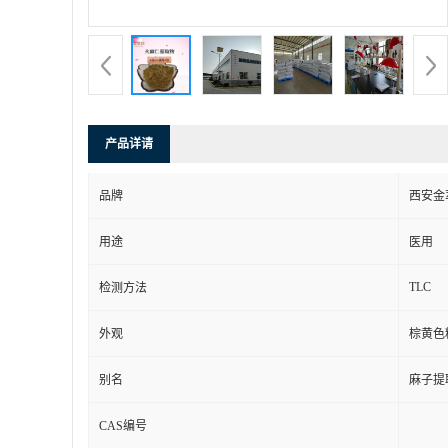
产品详请
品牌
西安金
用途
医用
TLC
检测方法
外观
棕黄色
别名
麻子提
CAS编号