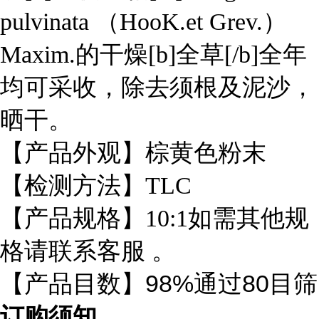
pulvinata （HooK.et Grev.）
Maxim.的干燥[b]全草[/b]全年
均可采收，除去须根及泥沙，
晒干。
【产品外观】棕黄色粉末
【检测方法】TLC
【产品规格】10:1如需其他规
格请联系客服 。
【产品目数】98%通过80目筛
订购须知