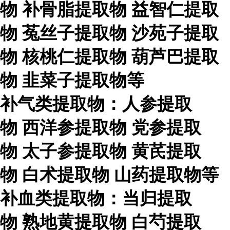
物
补骨脂提取物
益智仁提取
物
菟丝子提取物
沙苑子提取
物
核桃仁提取物
葫芦巴提取
物
韭菜子提取物等
补气类提取物：人参提取
物
西洋参提取物
党参提取
物
太子参提取物
黄芪提取
物
白术提取物
山药提取物等
补血类提取物：当归提取
物
熟地黄提取物
白芍提取