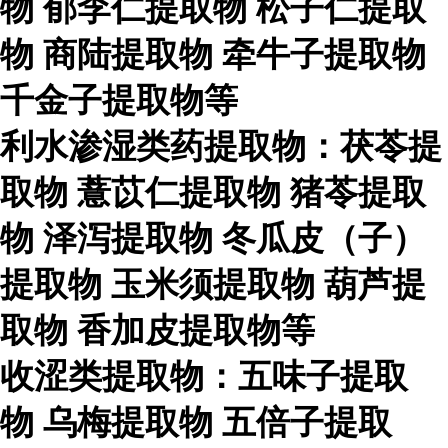
物
郁李仁提取物
松子仁提取
物
商陆提取物
牵牛子提取物
千金子提取物等
利水渗湿类药提取物：茯苓提
取物
薏苡仁提取物
猪苓提取
物
泽泻提取物
冬瓜皮（子）
提取物
玉米须提取物
葫芦提
取物
香加皮提取物等
收涩类提取物：五味子提取
物
乌梅提取物
五倍子提取