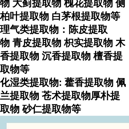
物
大蓟提取物
槐花提取物
侧
柏叶提取物
白茅根提取物等
理气类提取物：陈皮提取
物
青皮提取物
枳实提取物
木
香提取物
沉香提取物
檀香提
取物等
化湿类提取物
:
藿香提取物
佩
兰提取物
苍术提取物厚朴提
取物
砂仁提取物等