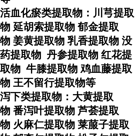
活血化瘀类提取物：川芎提取
物
延胡索提取物
郁金提取
物
姜黄提取物
乳香提取物
没
药提取物
丹参提取物
红花提
取物
牛膝提取物
鸡血藤提取
物
王不留行提取物等
泻下类提取物：大黄提取
物
番泻叶提取物
芦荟提取
物
火麻仁提取物
莱菔子提取