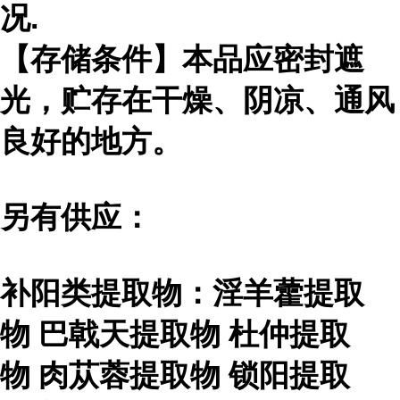
况
.
【存储条件】本品应密封遮
光，贮存在干燥、阴凉、通风
良好的地方。
另有供应：
补阳类提取物：淫羊藿提取
物
巴戟天提取物
杜仲提取
物
肉苁蓉提取物
锁阳提取