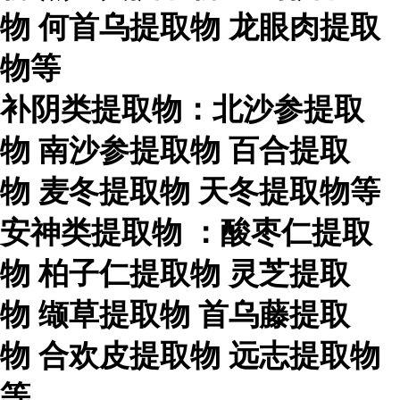
物
何首乌提取物
龙眼肉提取
物等
补阴类提取物：北沙参提取
物
南沙参提取物
百合提取
物
麦冬提取物
天冬提取物等
安神类提取物
：酸枣仁提取
物
柏子仁提取物
灵芝提取
物
缬草提取物
首乌藤提取
物
合欢皮提取物
远志提取物
等