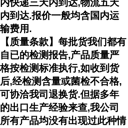
内快递三天内到达
,
物流五天
内到达
.
报价一般均含国内运
输费用
.
【质量条款】每批货我们都有
自已的检测报告
,
产品质量严
格按检测标准执行
,
如收到货
后
,
经检测含量或菌检不合格
,
可协洽我司退换货
.
但据多年
的出口生产经验来查
,
我公司
所有产品均没有出现过此种情