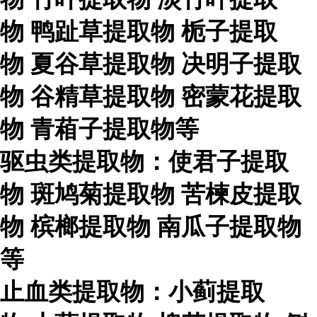
物
鸭趾草提取物
栀子提取
物
夏谷草提取物
决明子提取
物
谷精草提取物
密蒙花提取
物
青葙子提取物等
驱虫类提取物：使君子提取
物
斑鸠菊提取物
苦楝皮提取
物
槟榔提取物
南瓜子提取物
等
止血类提取物：小蓟提取