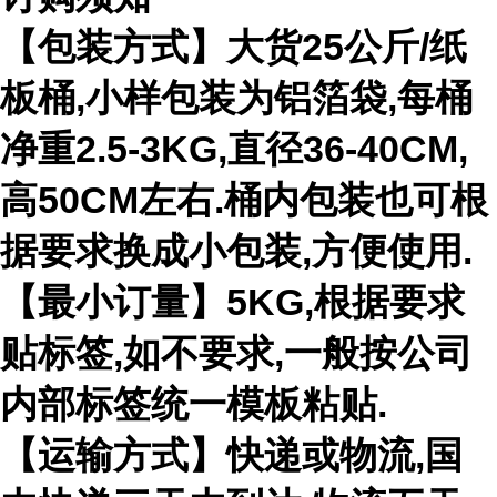
【包装方式】大货
25
公斤
/
纸
板桶
,
小样包装为铝箔袋
,
每桶
净重
2.5-3KG,
直径
36-40CM,
高
50CM
左右
.
桶内包装也可根
据要求换成小包装
,
方便使用
.
【最小订量】
5KG,
根据要求
贴标签
,
如不要求
,
一般按公司
内部标签统一模板粘贴
.
【运输方式】快递或物流
,
国