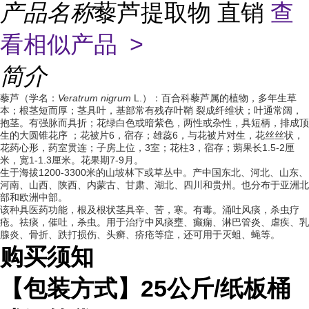
产品名称
藜芦提取物 直销
查
看相似产品 >
简介
藜芦（学名：
Veratrum nigrum
L.）：百合科藜芦属的植物，多年生草
本；根茎短而厚；茎具叶，基部常有残存叶鞘 裂成纤维状；叶通常阔，
抱茎。有强脉而具折；花绿白色或暗紫色，两性或杂性，具短柄，排成顶
生的大圆锥花序 ；花被片6，宿存；雄蕊6，与花被片对生，花丝丝状，
花药心形，药室贯连；子房上位，3室；花柱3，宿存；蒴果长1.5-2厘
米，宽1-1.3厘米。花果期7-9月。
生于海拔1200-3300米的山坡林下或草丛中。产中国东北、河北、山东、
河南、山西、陕西、内蒙古、甘肃、湖北、四川和贵州。也分布于亚洲北
部和欧洲中部。
该种具医药功能，根及根状茎具辛、苦，寒。有毒。涌吐风痰，杀虫疗
疮。祛痰，催吐，杀虫。用于治疗中风痰壅、癫痫、淋巴管炎、虐疾、乳
腺炎、骨折、跌打损伤、头癣、疥疮等症，还可用于灭蛆、蝇等。
购买须知
【包装方式】
25
公斤
/
纸板桶