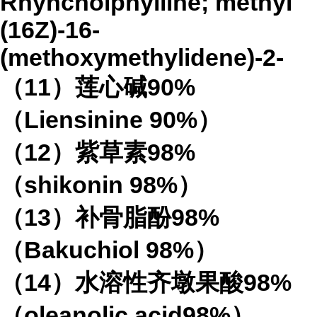
Rhyncholphylline; methyl
(16Z)-16-
(methoxymethylidene)-2-
（
11
）莲心碱
90%
（
Liensinine 90%
）
（
12
）紫草素
98%
（
shikonin 98%
）
（
13
）补骨脂酚
98%
（
Bakuchiol 98%
）
（
14
）水溶性齐墩果酸
98%
（
oleanolic acid98%
）