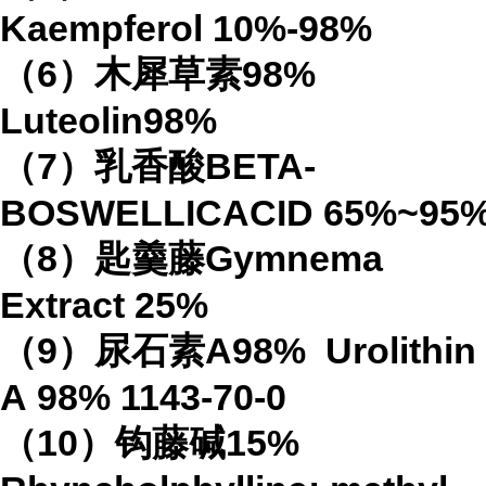
Kaempferol
10%-98%
（
6
）木犀草素
98%
Luteolin
98%
（
7
）乳香酸
BETA-
BOSWELLICACID
65%
~95
（
8
）匙羹藤
Gymnema
Extract
25%
（
9
）尿石素
A98%
Urolithin
A
98%
1143-70-0
（
10
）钩藤碱
15%