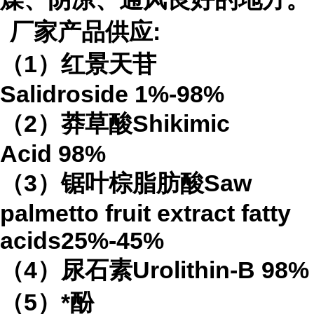
厂家产品供应
:
（
1
）红景天苷
Salidroside
1%-98%
（
2
）莽草酸
Shikimic
Acid
98%
（
3
）锯叶棕脂肪酸
Saw
palmetto fruit extract
fatty
acids
25%-45%
（
4
）
尿石素
Urolithin-B
98%
（
5
）*酚