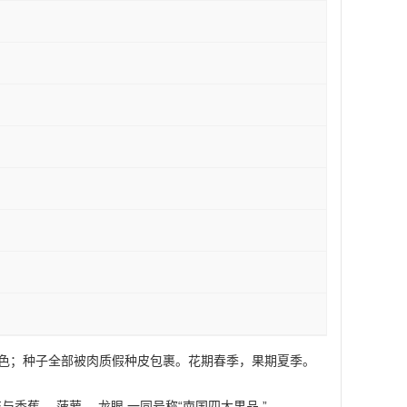
鲜红色；种子全部被肉质假种皮包裹。花期春季，果期夏季。
蕉 、菠萝 、龙眼 一同号称“南国四大果品 ”。