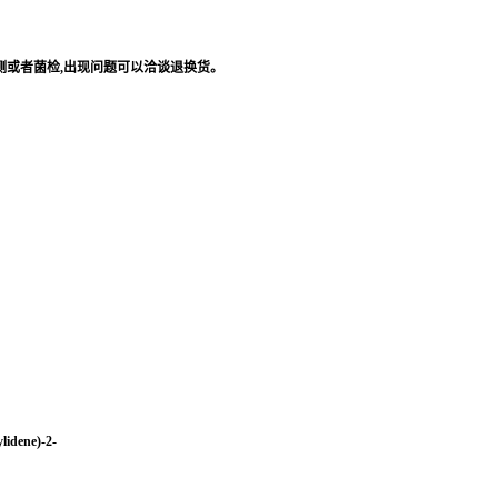
测或者菌检
,
出现问题可以洽谈退换货。
lidene)-2-