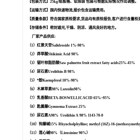
【包装方式】
25kg/
纸板桶、铝箔袋 包装可根据实际情况作出调整。
【运输方式】国内快递物流
,
报价包含运输费用。
【质量条款】符合国家质检要求
,
货品均有质检报告
,
客户进行含量检
【存储条件】密封遮光
,
干燥、阴凉、通风良好的地方。
厂家产品供应
:
（
1
）红景天苷
Salidroside
1%-98%
（
2
）莽草酸
Shikimic Acid
98%
（
3
）锯叶棕脂肪酸
Saw palmetto fruit extract
fatty acids
25%-45%
（
4
）
尿石素
Urolithin-B
98%
（
5
）*酚
Kaempferol
10%-98%
（
6
）木犀草素
98%
Luteolin
98%
（
7
）乳香酸
BETA-BOSWELLICACID
65%
~95%
（
8
）匙羹藤
Gymnema Extract
25%
（
9
）尿石素
A98%
Urolithin A
98%
1143-70-0
（
10
）钩藤碱
15%
Rhyncholphylline; methyl (16Z)-16-(methoxymethy
（
11
）莲心碱
90%
（
Liensinine 90%
）