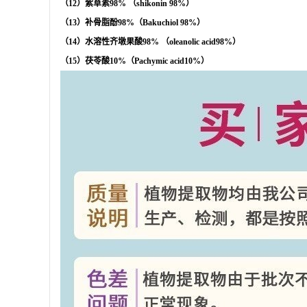
（
12
）紫草素
98%
（
shikonin 98%
）
（
13
）补骨脂酚
98%
（
Bakuchiol 98%
）
（
14
）水溶性齐墩果酸
98%
（
oleanolic acid98%
）
（
15
）茯苓酸
10%
（
Pachymic acid10%
）