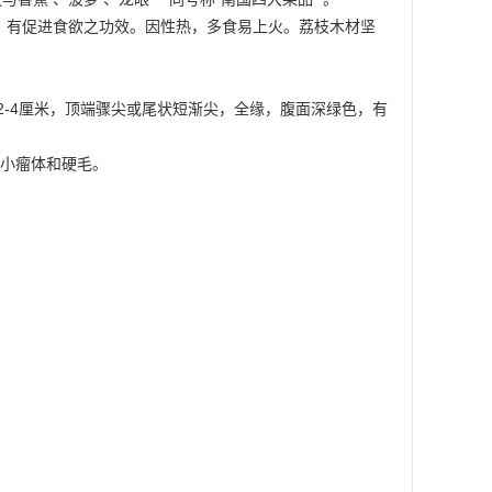
脾，有促进食欲之功效。因性热，多食易上火。荔枝木材坚
宽2-4厘米，顶端骤尖或尾状短渐尖，全缘，腹面深绿色，有
覆小瘤体和硬毛。