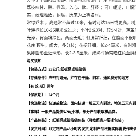
荔枝味甘、酸、性温，入心、脾、肝经 ；可止呃逆，止腹
实，纹理雅致，耐腐，历来为上等名材。
常绿乔木 ，高通常不超过10米，有时可达15米或更高，
叶连柄长10-25厘米或过之；小叶2或3对，较少4对，
光泽，背面粉绿色，两面无毛；侧脉常纤细，在腹面不很明
花序 顶生，阔大，多分枝；花梗纤细，长2-4毫米，有时
果卵圆形至近球形，长2-3.5厘米，成熟时通常暗红色至
购买须知
【包装方式】
25
公斤
/
纸板桶或铝箔袋
【存储条件】应密封遮光，贮存在干燥、阴凉、通风良好的地方
【有
效
期】两年
【保质期】：
24
个月
【快递物流】快递或物流，国内快递一般三天内到达，物流五天内到
【拿样】一般产品提供
5-20g
小样，部分产品收取样品费。
【产品包装】：纸板桶或铝箔袋包装（可按照客户要求包装
)
【发货时间】非定制产品
48
小时内发货
,
定制产品根据实际需要作出