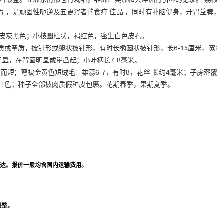
泻 ，是顽固性呃逆及五更泻者的食疗 佳品 ，同时有补脑健身，开胃益
树皮灰黑色；小枝圆柱状，褐红色，密生白色皮孔。
薄革质或革质，披针形或卵状披针形，有时长椭圆状披针形，长6-15厘米，
显，在背面明显或稍凸起；小叶柄长7-8毫米。
粗而短；萼被金黄色短绒毛；雄蕊6-7，有时8，花丝 长约4毫米；子房密
鲜红色；种子全部被肉质假种皮包裹。花期春季，果期夏季。
达。报价一般均含国内运输费用。
调整。