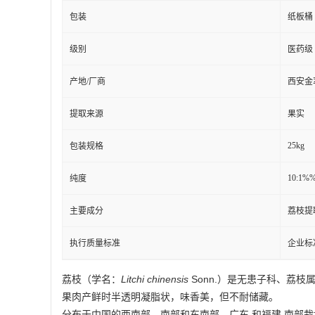
包装
纸板桶
级别
医药级
产地/厂商
西安金
提取来源
果实
25kg
包装规格
10:1%
纯度
主要成分
荔枝提
执行质量标准
企业标
荔枝（学名：
Litchi chinensis
Sonn.）是无患子科、荔
果肉产鲜时半透明凝脂状，味香美，但不耐储藏。
分布于中国的西南部、南部和东南部，广东 和福建 南部栽