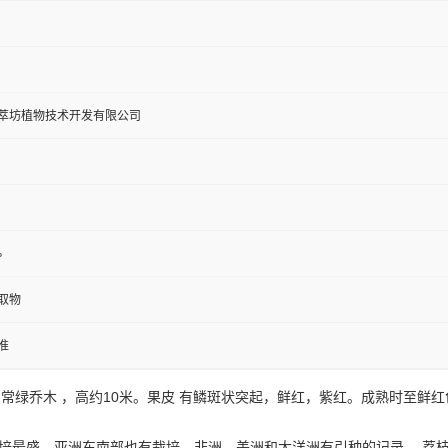
萃坊植物技术开发有限公司
%
取物
准
枝属常绿乔木 ，高约10米。果皮 有鳞斑状突起，鲜红，紫红。成熟时至
培最盛。亚洲东南部也有栽培，非洲、美洲和大洋洲有引种的记录。 荔枝与香