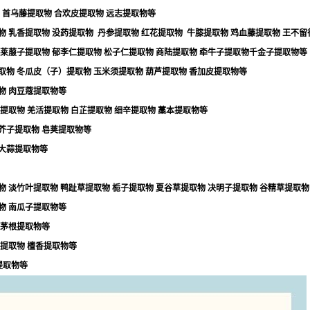
首乌藤提取物
合欢皮提取物
远志提取物等
物
乳香提取物
没药提取物
丹参提取物
红花提取物
牛膝提取物
鸡血藤提取物
王不留
莱菔子提取物
郁李仁提取物
松子仁提取物
商陆提取物
牵牛子提取物千金子提取物等
取物
冬瓜皮（子）提取物
玉米须提取物
葫芦提取物
香加皮提取物等
物
肉豆蔻提取物等
提取物
羌活提取物
白芷提取物
细辛提取物
藁本提取物等
芥子提取物
皂荚提取物等
大蒜提取物等
物
淡竹叶提取物
鸭趾草提取物
栀子提取物
夏谷草提取物
决明子提取物
谷精草提取物
物
南瓜子提取物等
茅根提取物等
提取物
檀香提取物等
提取物等