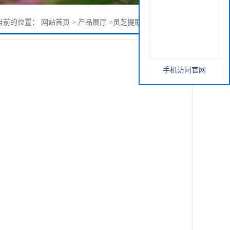
当前的位置：
网站首页
>
产品展厅
>
灵芝提取物 灵芝多糖30%
手机访问官网