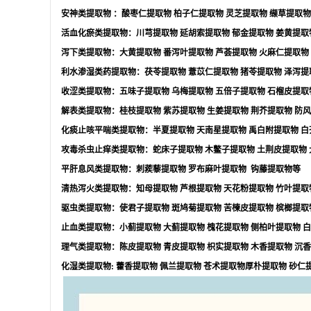
安神类提取物
：酸枣仁提取物
柏子仁提取物
灵芝提取物
缬草提取物
活血化瘀类提取物：川芎提取物
延胡索提取物
郁金提取物
姜黄提取
泻下类提取物：大黄提取物
番泻叶提取物
芦荟提取物
火麻仁提取物
利水渗湿类药提取物：茯苓提取物
薏苡仁提取物
猪苓提取物
泽泻提
收涩类提取物：五味子提取物
乌梅提取物
五倍子提取物
石榴皮提取
解表类提取物：桂枝提取物
紫苏提取物
生姜提取物
荆芥提取物
防风
化痰止咳平喘类提取物：半夏提取物
天南星提取物
禹白附提取物
白
攻毒杀虫止痒类提取物：蛇床子提取物
木鳖子提取物
土荆皮提取物
平肝息风类提取物：刺蒺藜提取物
罗布麻叶提取物
钩藤提取物等
清热泻火类提取物：知母提取物
芦根提取物
天花粉提取物
竹叶提取
驱虫类提取物：使君子提取物
斑鸠菊提取物
苦楝皮提取物
槟榔提取
止血类提取物：小蓟提取物
大蓟提取物
槐花提取物
侧柏叶提取物
白
理气类提取物：陈皮提取物
青皮提取物
枳实提取物
木香提取物
沉香
化湿类提取物
:
藿香提取物
佩兰提取物
苍术提取物厚朴提取物
砂仁