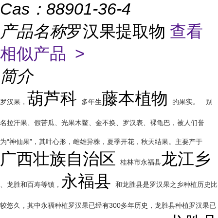
Cas：
88901-36-4
产品名称
罗汉果提取物
查看
相似产品 >
简介
葫芦科
藤本植物
罗汉果，
多年生
的果实。
别
名拉汗果、假苦瓜、光果木鳖、金不换、罗汉表、裸龟巴，被人们誉
为“神仙果”，其叶心形，雌雄异株，夏季开花，秋天结果。主要产于
广西壮族自治区
龙江乡
桂林市永福县
永福县
、龙胜和百寿等镇，
和龙胜县是罗汉果之乡种植历史比
较悠久，其中永福种植罗汉果已经有300多年历史，龙胜县种植罗汉果已