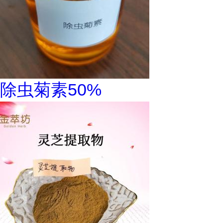
除虫菊素50%