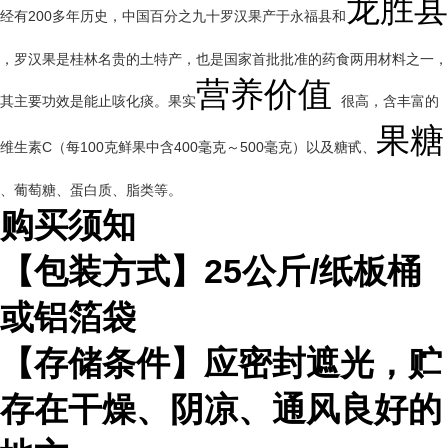
龙胜县
经有200多年历史，中国百分之九十罗汉果产于永福县和
，罗汉果是桂林名贵的土特产，也是国家首批批准的药食两用材料之一，
营养价值
其主要功效是能止咳化痰。果实
很高，含丰富的
果糖
维生素C（每100克鲜果中含400毫克～500毫克）以及糖甙、
、葡萄糖、蛋白质、脂类等。
购买须知
【包装方式】
25
公斤
/
纸板桶
或铝箔袋
【存储条件】应密封遮光，贮
存在干燥、阴凉、通风良好的