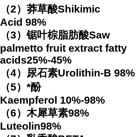
（
2
）莽草酸
Shikimic
Acid
98%
（
3
）锯叶棕脂肪酸
Saw
palmetto fruit extract
fatty
acids
25%-45%
（
4
）
尿石素
Urolithin-B
98%
（
5
）*酚
Kaempferol
10%-98%
（
6
）木犀草素
98%
Luteolin
98%