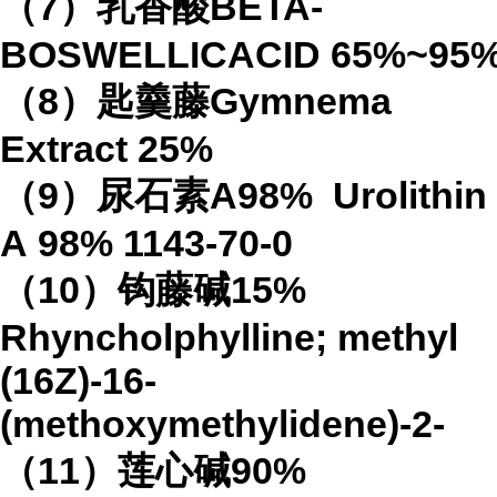
（
7
）乳香酸
BETA-
BOSWELLICACID
65%
~95
（
8
）匙羹藤
Gymnema
Extract
25%
（
9
）尿石素
A98%
Urolithin
A
98%
1143-70-0
（
10
）钩藤碱
15%
Rhyncholphylline; methyl
(16Z)-16-
(methoxymethylidene)-2-
（
11
）莲心碱
90%