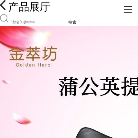
产品展厅
搜索