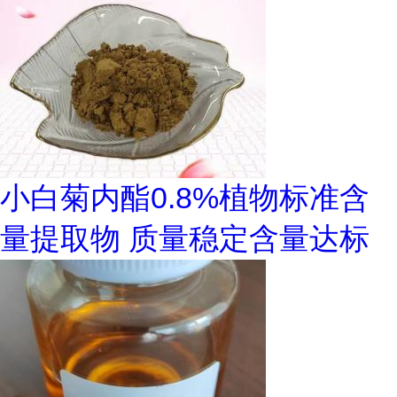
小白菊内酯0.8%植物标准含
量提取物 质量稳定含量达标