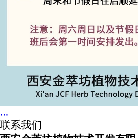
...
联系我们