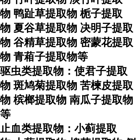
物
鸭趾草提取物
栀子提取
物
夏谷草提取物
决明子提取
物
谷精草提取物
密蒙花提取
物
青葙子提取物等
驱虫类提取物：使君子提取
物
斑鸠菊提取物
苦楝皮提取
物
槟榔提取物
南瓜子提取物
等
止血类提取物：小蓟提取