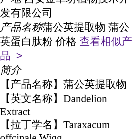
发有限公司
产品名称
蒲公英提取物 蒲公
英蛋白肽粉 价格
查看相似产
品 >
简介
【产品名称】蒲公英提取物
【英文名称】Dandelion
Extract
【拉丁学名】Taraxacum
offcinale Wigg.