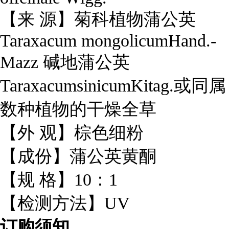
【来 源】菊科植物蒲公英
Taraxacum mongolicumHand.-
Mazz 碱地蒲公英
TaraxacumsinicumKitag.或同属
数种植物的干燥全草
【外 观】棕色细粉
【成份】蒲公英黄酮
【规 格】10：1
【检测方法】UV
订购须知