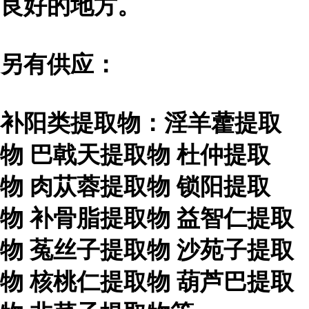
良好的地方。
另有供应：
补阳类提取物：淫羊藿提取
物
巴戟天提取物
杜仲提取
物
肉苁蓉提取物
锁阳提取
物
补骨脂提取物
益智仁提取
物
菟丝子提取物
沙苑子提取
物
核桃仁提取物
葫芦巴提取