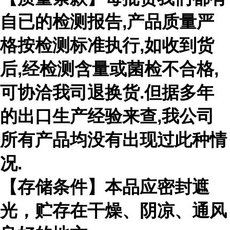
自已的检测报告
,
产品质量严
格按检测标准执行
,
如收到货
后
,
经检测含量或菌检不合格
,
可协洽我司退换货
.
但据多年
的出口生产经验来查
,
我公司
所有产品均没有出现过此种情
况
.
【存储条件】本品应密封遮
光，贮存在干燥、阴凉、通风