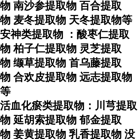
物
南沙参提取物
百合提取
物
麦冬提取物
天冬提取物等
安神类提取物
：酸枣仁提取
物
柏子仁提取物
灵芝提取
物
缬草提取物
首乌藤提取
物
合欢皮提取物
远志提取物
等
活血化瘀类提取物：川芎提取
物
延胡索提取物
郁金提取
物
姜黄提取物
乳香提取物
没