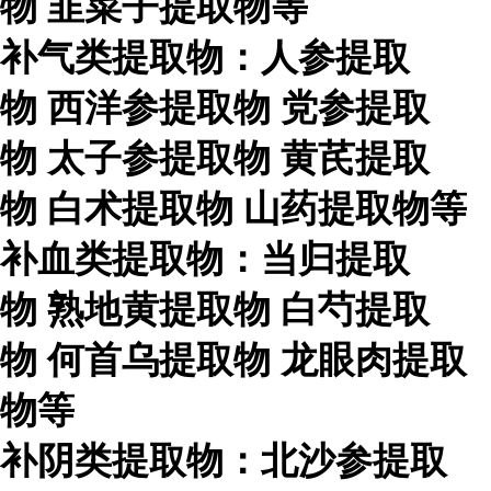
物
韭菜子提取物等
补气类提取物：人参提取
物
西洋参提取物
党参提取
物
太子参提取物
黄芪提取
物
白术提取物
山药提取物等
补血类提取物：当归提取
物
熟地黄提取物
白芍提取
物
何首乌提取物
龙眼肉提取
物等
补阴类提取物：北沙参提取