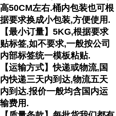
高
50CM
左右
.
桶内包装也可根
据要求换成小包装
,
方便使用
.
【最小订量】
5KG,
根据要求
贴标签
,
如不要求
,
一般按公司
内部标签统一模板粘贴
.
【运输方式】快递或物流
,
国
内快递三天内到达
,
物流五天
内到达
.
报价一般均含国内运
输费用
.
【质量条款】每批货我们都有