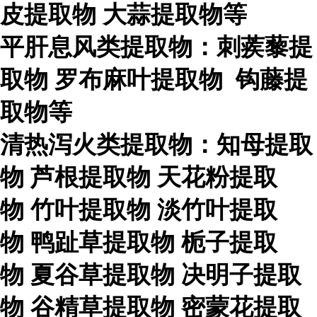
皮提取物
大蒜提取物等
平肝息风类提取物：刺蒺藜提
取物
罗布麻叶提取物
钩藤提
取物等
清热泻火类提取物：知母提取
物
芦根提取物
天花粉提取
物
竹叶提取物
淡竹叶提取
物
鸭趾草提取物
栀子提取
物
夏谷草提取物
决明子提取
物
谷精草提取物
密蒙花提取