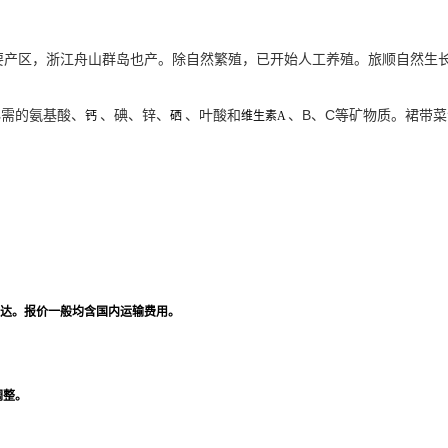
要产区，浙江舟山群岛也产。除自然繁殖，已开始人工养殖。旅顺自然生长
必需的氨基酸、
、碘、锌、
、叶酸和
、B、C等矿物质。裙带菜含
钙
硒
维生素A
达。报价一般均含国内运输费用。
调整。