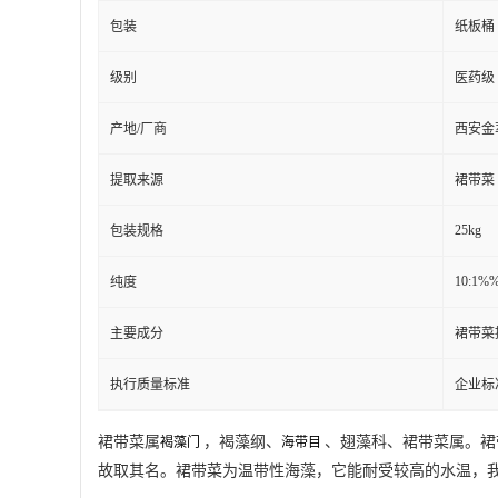
包装
纸板桶
级别
医药级
产地/厂商
西安金
提取来源
裙带菜
25kg
包装规格
10:1%
纯度
主要成分
裙带菜
执行质量标准
企业标
裙带菜属
，褐藻纲、
、翅藻科、裙带菜属。裙
褐藻门
海带目
故取其名。裙带菜为温带性海藻，它能耐受较高的水温，