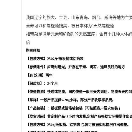
我国辽宁的旅大、金县，山东青岛、烟台、威海等地为主
营养可以和螺旋藻媲美，被日本称为“天然螺旋藻
裙带菜是微量元素和
的天然宝库，含有十几种人体
矿物质
倍
购买须知
【包装方式】
25
公斤
/
纸板桶或铝箔袋
【存储条件】应密封遮光，贮存在干燥、阴凉、通风良好的地方
【有
效
期】两年
【保质期】：
24
个月
【快递物流】快递或物流，国内快递一般三天内到达，物流五天内到
【拿样】一般产品提供
5-20g
小样，部分产品收取样品费。
【产品包装】：纸板桶或铝箔袋包装（可按照客户要求包装
)
【发货时间】非定制产品
48
小时内发货
,
定制产品根据实际需要作出
【包装方式】
25kg/
纸板桶、铝箔袋 包装可根据实际情况作出调整。