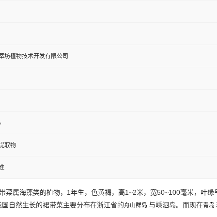
萃坊植物技术开发有限公司
%
提取物
准
带菜属海藻类的植物，1年生，色黄褐，高1~2米，宽50~100毫米，
我国自然生长的裙带菜主要分布在浙江省的
与嵊泗岛。而现在
舟山群岛
青岛