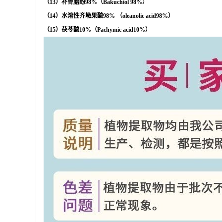
（
13
）补骨脂酚
98%
（
Bakuchiol 98%
）
（
14
）水溶性齐墩果酸
98%
（
oleanolic acid98%
）
（
15
）茯苓酸
10%
（
Pachymic acid10%
）