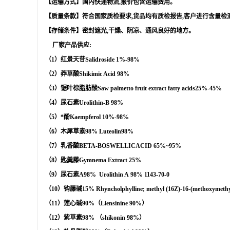
【运输方式】国内快递物流
,
报价包含运输费用。
【质量条款】符合国家质检要求
,
货品均有质检报告
,
客户进行含量检
【存储条件】密封遮光
,
干燥、阴凉、通风良好的地方。
厂家产品供应
:
（
1
）红景天苷
Salidroside
1%-98%
（
2
）莽草酸
Shikimic Acid
98%
（
3
）锯叶棕脂肪酸
Saw palmetto fruit extract
fatty acids
25%-45%
（
4
）
尿石素
Urolithin-B
98%
（
5
）*酚
Kaempferol
10%-98%
（
6
）木犀草素
98%
Luteolin
98%
（
7
）乳香酸
BETA-BOSWELLICACID
65%
~95%
（
8
）匙羹藤
Gymnema Extract
25%
（
9
）尿石素
A98%
Urolithin A
98%
1143-70-0
（
10
）钩藤碱
15%
Rhyncholphylline; methyl (16Z)-16-(methoxymethy
（
11
）莲心碱
90%
（
Liensinine 90%
）
（
12
）紫草素
98%
（
shikonin 98%
）