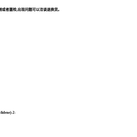
测或者菌检
,
出现问题可以洽谈退换货。
lidene)-2-