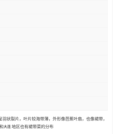
叶缘呈羽状裂片，叶片较海带薄，外形像芭蕉叶扇，也像裙带，
和
地区也有裙带菜的分布
大连