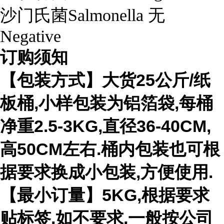
沙门氏菌Salmonella 无
Negative
订购须知
【包装方式】大货
25
公斤
/
纸
板桶
,
小样包装为铝箔袋
,
每桶
净重
2.5-3KG,
直径
36-40CM,
高
50CM
左右
.
桶内包装也可根
据要求换成小包装
,
方便使用
.
【最小订量】
5KG,
根据要求
贴标签
,
如不要求
,
一般按公司