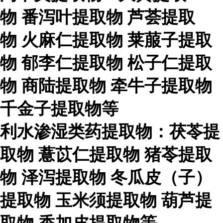
物
番泻叶提取物
芦荟提取
物
火麻仁提取物
莱菔子提取
物
郁李仁提取物
松子仁提取
物
商陆提取物
牵牛子提取物
千金子提取物等
利水渗湿类药提取物：茯苓提
取物
薏苡仁提取物
猪苓提取
物
泽泻提取物
冬瓜皮（子）
提取物
玉米须提取物
葫芦提