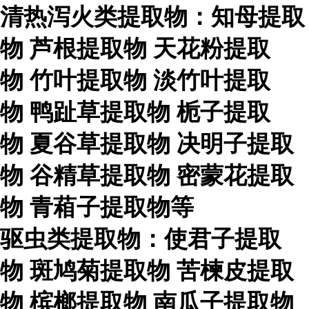
清热泻火类提取物：知母提取
物
芦根提取物
天花粉提取
物
竹叶提取物
淡竹叶提取
物
鸭趾草提取物
栀子提取
物
夏谷草提取物
决明子提取
物
谷精草提取物
密蒙花提取
物
青葙子提取物等
驱虫类提取物：使君子提取
物
斑鸠菊提取物
苦楝皮提取
物
槟榔提取物
南瓜子提取物