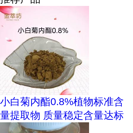
小白菊内酯0.8%植物标准含
量提取物 质量稳定含量达标