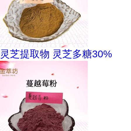
灵芝提取物 灵芝多糖30%