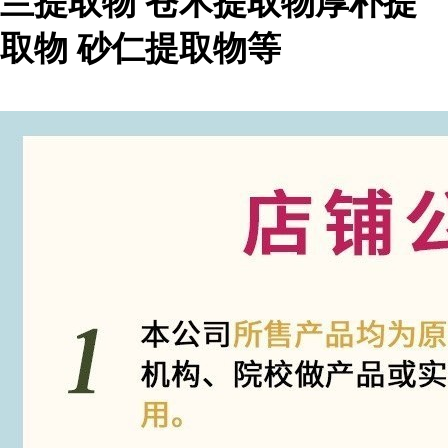
兰提取物
苍术提取物厚朴提
取物
砂仁提取物等