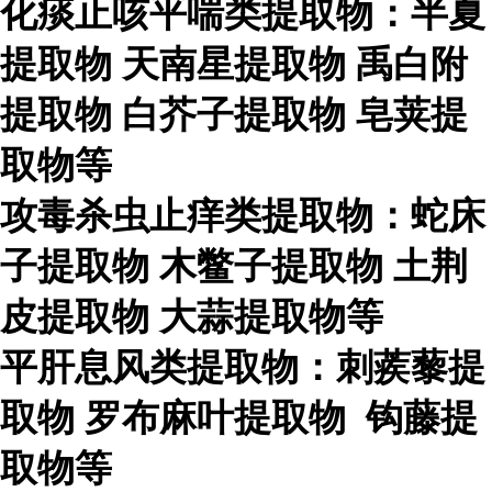
化痰止咳平喘类提取物：半夏
提取物
天南星提取物
禹白附
提取物
白芥子提取物
皂荚提
取物等
攻毒杀虫止痒类提取物：蛇床
子提取物
木鳖子提取物
土荆
皮提取物
大蒜提取物等
平肝息风类提取物：刺蒺藜提
取物
罗布麻叶提取物
钩藤提
取物等