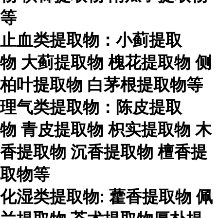
等
止血类提取物：小蓟提取
物
大蓟提取物
槐花提取物
侧
柏叶提取物
白茅根提取物等
理气类提取物：陈皮提取
物
青皮提取物
枳实提取物
木
香提取物
沉香提取物
檀香提
取物等
化湿类提取物
:
藿香提取物
佩