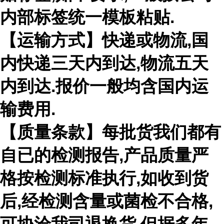
内部标签统一模板粘贴
.
【运输方式】快递或物流
,
国
内快递三天内到达
,
物流五天
内到达
.
报价一般均含国内运
输费用
.
【质量条款】每批货我们都有
自已的检测报告
,
产品质量严
格按检测标准执行
,
如收到货
后
,
经检测含量或菌检不合格
,