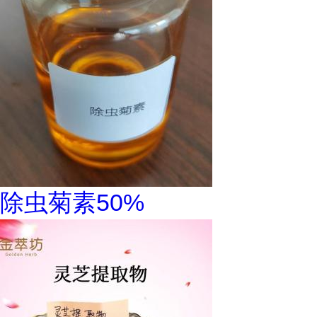
除虫菊素50%