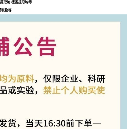
提取物
檀香提取物等
提取物等