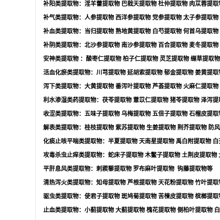
补阳类提取物：淫羊藿提取物
巴戟天提取物
杜仲提取物
肉苁蓉提取
补气类提取物：人参提取物
西洋参提取物
党参提取物
太子参提取物
补血类提取物：当归提取物
熟地黄提取物
白芍提取物
何首乌提取物
补阴类提取物：北沙参提取物
南沙参提取物
百合提取物
麦冬提取物
安神类提取物
：酸枣仁提取物
柏子仁提取物
灵芝提取物
缬草提取物
活血化瘀类提取物：川芎提取物
延胡索提取物
郁金提取物
姜黄提取
泻下类提取物：大黄提取物
番泻叶提取物
芦荟提取物
火麻仁提取物
利水渗湿类药提取物：茯苓提取物
薏苡仁提取物
猪苓提取物
泽泻提
收涩类提取物：五味子提取物
乌梅提取物
五倍子提取物
石榴皮提取
解表类提取物：桂枝提取物
紫苏提取物
生姜提取物
荆芥提取物
防风
化痰止咳平喘类提取物：半夏提取物
天南星提取物
禹白附提取物
白
攻毒杀虫止痒类提取物：蛇床子提取物
木鳖子提取物
土荆皮提取物
平肝息风类提取物：刺蒺藜提取物
罗布麻叶提取物
钩藤提取物等
清热泻火类提取物：知母提取物
芦根提取物
天花粉提取物
竹叶提取
驱虫类提取物：使君子提取物
斑鸠菊提取物
苦楝皮提取物
槟榔提取
止血类提取物：小蓟提取物
大蓟提取物
槐花提取物
侧柏叶提取物
白