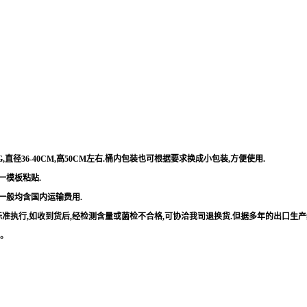
G,
直径
36-40CM,
高
50CM
左右
.
桶内包装也可根据要求换成小包装
,
方便使用
.
一模板粘贴
.
一般均含国内运输费用
.
标准执行
,
如收到货后
,
经检测含量或菌检不合格
,
可协洽我司退换货
.
但据多年的出口生产
。