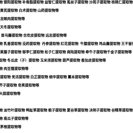
物
锁阳提取物
补骨脂提取物
益智仁提取物
菟丝子提取物
沙苑子提取物
核桃仁提取物
黄芪提取物
白术提取物
山药提取物等
龙眼肉提取物等
天冬提取物等
首乌藤提取物
合欢皮提取物
远志提取物等
物
乳香提取物
没药提取物
丹参提取物
红花提取物
牛膝提取物
鸡血藤提取物
王不留
莱菔子提取物
郁李仁提取物
松子仁提取物
商陆提取物
牵牛子提取物千金子提取物等
取物
冬瓜皮（子）提取物
玉米须提取物
葫芦提取物
香加皮提取物等
物
肉豆蔻提取物等
提取物
羌活提取物
白芷提取物
细辛提取物
藁本提取物等
芥子提取物
皂荚提取物等
大蒜提取物等
物
淡竹叶提取物
鸭趾草提取物
栀子提取物
夏谷草提取物
决明子提取物
谷精草提取物
物
南瓜子提取物等
茅根提取物等