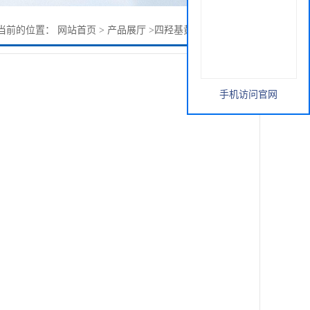
当前的位置：
网站首页
>
产品展厅
>
四羟基黄酮 CAS520-18-3
手机访问官网