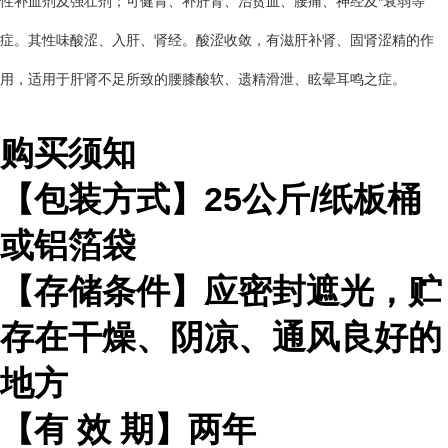
性补血剂及强壮剂；可健胃、补肝肾、治贫血、腰痛、神经及*衰弱等
症。其性味酸涩、入肝、肾经。酸涩收敛，有滋肝补肾、固肾涩精的作
用，适用于肝肾不足所致的腰膝酸软、遗精滑泄、眩晕耳鸣之症。
购买须知
【包装方式】
25
公斤
/
纸板桶
或铝箔袋
【存储条件】应密封遮光，贮
存在干燥、阴凉、通风良好的
地方
【有
效
期】两年