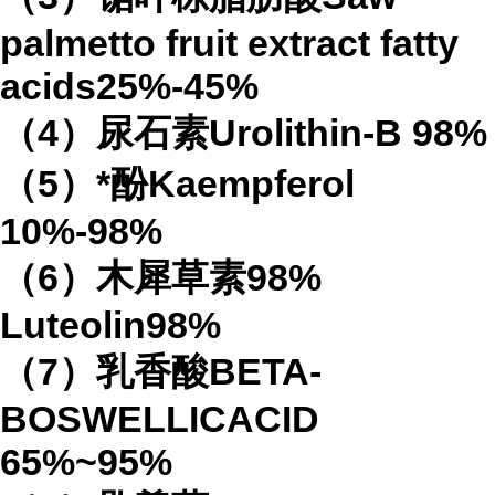
palmetto fruit extract
fatty
acids
25%-45%
（
4
）
尿石素
Urolithin-B
98%
（
5
）*酚
Kaempferol
10%-98%
（
6
）木犀草素
98%
Luteolin
98%
（
7
）乳香酸
BETA-
BOSWELLICACID
65%
~95%