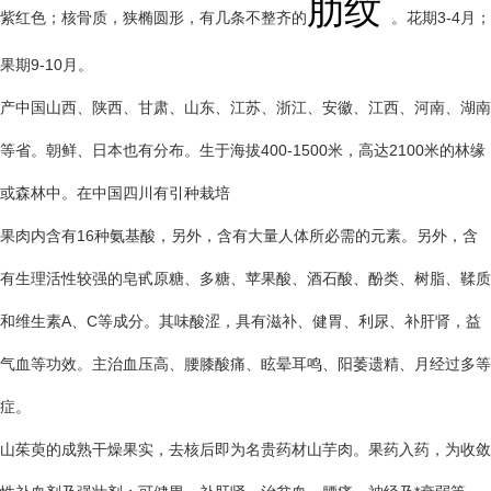
肋纹
紫红色；核骨质，狭椭圆形，有几条不整齐的
。花期3-4月；
果期9-10月。
产中国山西、陕西、甘肃、山东、江苏、浙江、安徽、江西、河南、湖南
等省。朝鲜、日本也有分布。生于海拔400-1500米，高达2100米的林缘
或森林中。在中国四川有引种栽培
果肉内含有16种氨基酸，另外，含有大量人体所必需的元素。另外，含
有生理活性较强的皂甙原糖、多糖、苹果酸、酒石酸、酚类、树脂、鞣质
和维生素A、C等成分。其味酸涩，具有滋补、健胃、利尿、补肝肾，益
气血等功效。主治血压高、腰膝酸痛、眩晕耳鸣、阳萎遗精、月经过多等
症。
山茱萸的成熟干燥果实，去核后即为名贵药材山芋肉。果药入药，为收敛