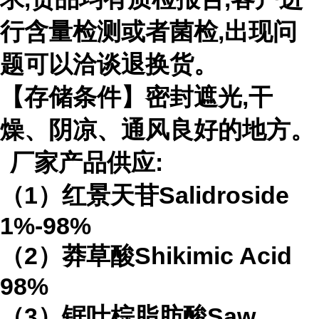
行含量检测或者菌检
,
出现问
题可以洽谈退换货。
【存储条件】密封遮光
,
干
燥、阴凉、通风良好的地方。
厂家产品供应
:
（
1
）红景天苷
Salidroside
1%-98%
（
2
）莽草酸
Shikimic Acid
98%
（
3
）锯叶棕脂肪酸
Saw