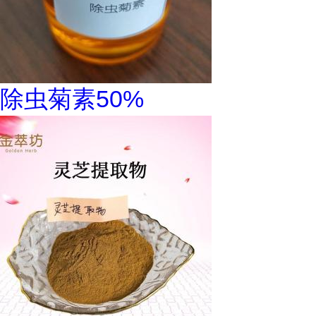
除虫菊素50%