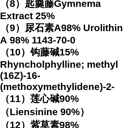
（
8
）匙羹藤
Gymnema
Extract
25%
（
9
）尿石素
A98%
Urolithin
A
98%
1143-70-0
（
10
）钩藤碱
15%
Rhyncholphylline; methyl
(16Z)-16-
(methoxymethylidene)-2-
（
11
）莲心碱
90%
（
Liensinine 90%
）
（
12
）紫草素
98%