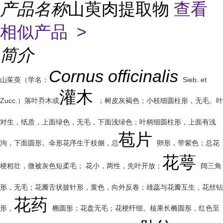
产品名称
山萸肉提取物
查看
相似产品 >
简介
Cornus officinalis
山茱萸（学名：
Sieb. et
灌木
Zucc.）落叶乔木或
；树皮灰褐色；小枝细圆柱形，无毛。叶
对生，纸质，上面绿色，无毛，下面浅绿色；叶柄细圆柱形，上面有浅
苞片
沟，下面圆形。伞形花序生于枝侧，总
卵形，带紫色；总花
花萼
梗粗壮，微被灰色短柔毛； 花小，两性，先叶开放；
阔三角
形，无毛；花瓣舌状披针形，黄色，向外反卷；雄蕊与花瓣互生，花丝钻
花药
形，
椭圆形；花盘无毛；花梗纤细。核果长椭圆形，红色至