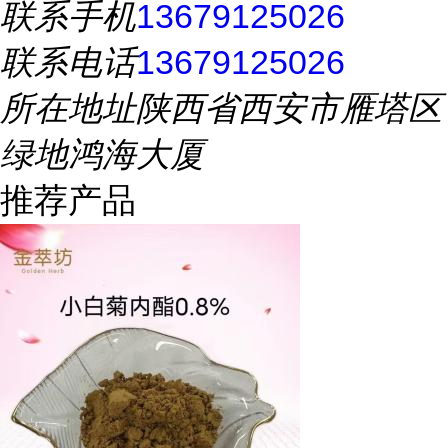
联系手机
13679125026
联系电话
13679125026
所在地址
陕西省西安市雁塔区
绿地鸿海大厦
推荐产品