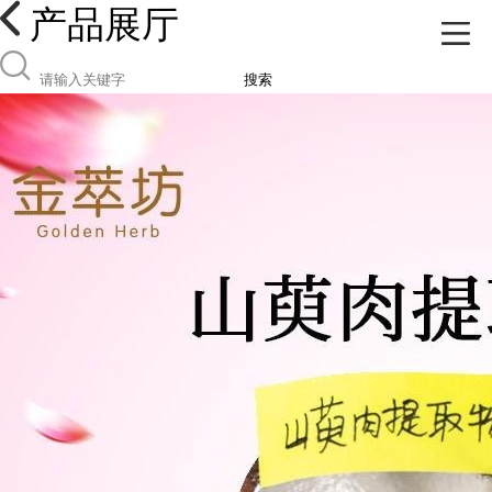
产品展厅
搜索