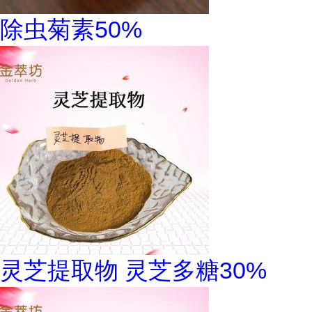
除虫菊素50%
灵芝提取物 灵芝多糖30%