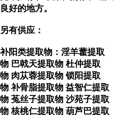
良好的地方。
另有供应：
补阳类提取物：淫羊藿提取
物
巴戟天提取物
杜仲提取
物
肉苁蓉提取物
锁阳提取
物
补骨脂提取物
益智仁提取
物
菟丝子提取物
沙苑子提取
物
核桃仁提取物
葫芦巴提取