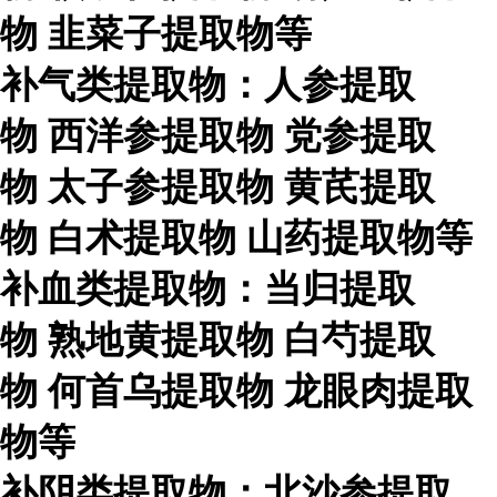
物
韭菜子提取物等
补气类提取物：人参提取
物
西洋参提取物
党参提取
物
太子参提取物
黄芪提取
物
白术提取物
山药提取物等
补血类提取物：当归提取
物
熟地黄提取物
白芍提取
物
何首乌提取物
龙眼肉提取
物等
补阴类提取物：北沙参提取