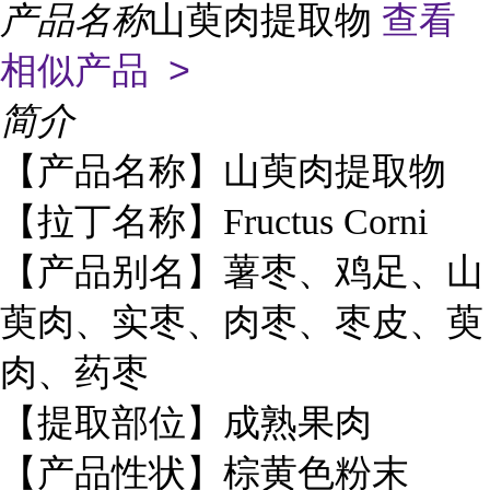
产品名称
山萸肉提取物
查看
相似产品 >
简介
【产品名称】山萸肉提取物
【拉丁名称】Fructus Corni
【产品别名】薯枣、鸡足、山
萸肉、实枣、肉枣、枣皮、萸
肉、药枣
【提取部位】成熟果肉
【产品性状】棕黄色粉末