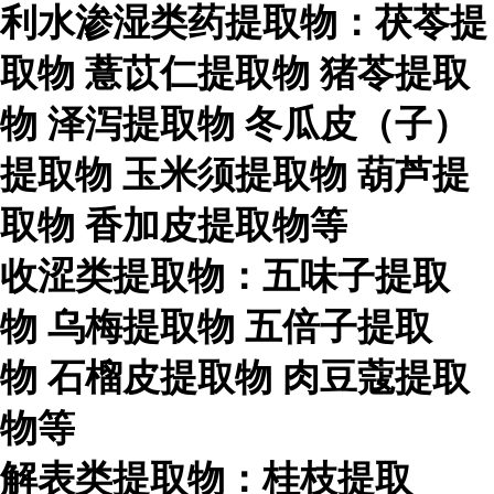
利水渗湿类药提取物：茯苓提
取物
薏苡仁提取物
猪苓提取
物
泽泻提取物
冬瓜皮（子）
提取物
玉米须提取物
葫芦提
取物
香加皮提取物等
收涩类提取物：五味子提取
物
乌梅提取物
五倍子提取
物
石榴皮提取物
肉豆蔻提取
物等
解表类提取物：桂枝提取