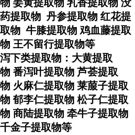
物
姜黄提取物
乳香提取物
没
药提取物
丹参提取物
红花提
取物
牛膝提取物
鸡血藤提取
物
王不留行提取物等
泻下类提取物：大黄提取
物
番泻叶提取物
芦荟提取
物
火麻仁提取物
莱菔子提取
物
郁李仁提取物
松子仁提取
物
商陆提取物
牵牛子提取物
千金子提取物等