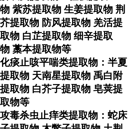
物
紫苏提取物
生姜提取物
荆
芥提取物
防风提取物
羌活提
取物
白芷提取物
细辛提取
物
藁本提取物等
化痰止咳平喘类提取物：半夏
提取物
天南星提取物
禹白附
提取物
白芥子提取物
皂荚提
取物等
攻毒杀虫止痒类提取物：蛇床
子提取物
木鳖子提取物
土荆