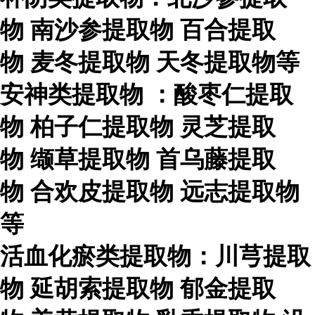
物
南沙参提取物
百合提取
物
麦冬提取物
天冬提取物等
安神类提取物
：酸枣仁提取
物
柏子仁提取物
灵芝提取
物
缬草提取物
首乌藤提取
物
合欢皮提取物
远志提取物
等
活血化瘀类提取物：川芎提取
物
延胡索提取物
郁金提取