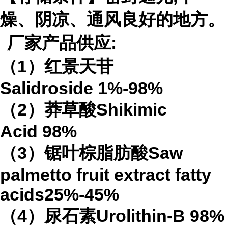
燥、阴凉、通风良好的地方。
厂家产品供应
:
（
1
）红景天苷
Salidroside
1%-98%
（
2
）莽草酸
Shikimic
Acid
98%
（
3
）锯叶棕脂肪酸
Saw
palmetto fruit extract
fatty
acids
25%-45%
（
4
）
尿石素
Urolithin-B
98%