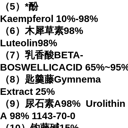
（
5
）*酚
Kaempferol
10%-98%
（
6
）木犀草素
98%
Luteolin
98%
（
7
）乳香酸
BETA-
BOSWELLICACID
65%
~95
（
8
）匙羹藤
Gymnema
Extract
25%
（
9
）尿石素
A98%
Urolithin
A
98%
1143-70-0
（
10
）钩藤碱
15%