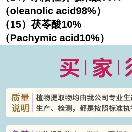
（
oleanolic acid98%
）
（
15
）茯苓酸
10%
（
Pachymic acid10%
）