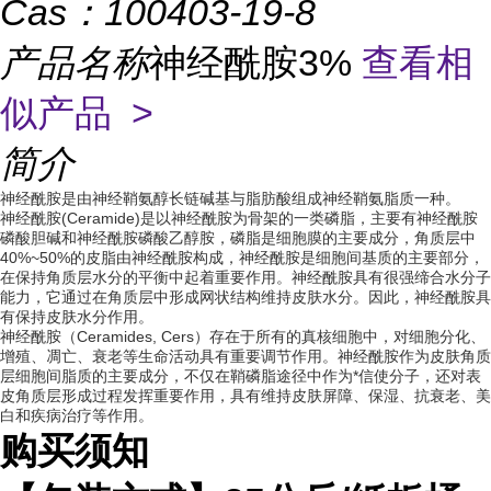
Cas：
100403-19-8
产品名称
神经酰胺3%
查看相
似产品 >
简介
神经酰胺是由神经鞘氨醇长链碱基与脂肪酸组成神经鞘氨脂质一种。
神经酰胺(Ceramide)是以神经酰胺为骨架的一类磷脂，主要有神经酰胺
磷酸胆碱和神经酰胺磷酸乙醇胺，磷脂是细胞膜的主要成分，角质层中
40%~50%的皮脂由神经酰胺构成，神经酰胺是细胞间基质的主要部分，
在保持角质层水分的平衡中起着重要作用。神经酰胺具有很强缔合水分子
能力，它通过在角质层中形成网状结构维持皮肤水分。因此，神经酰胺具
有保持皮肤水分作用。
神经酰胺（Ceramides, Cers）存在于所有的真核细胞中，对细胞分化、
增殖、凋亡、衰老等生命活动具有重要调节作用。神经酰胺作为皮肤角质
层细胞间脂质的主要成分，不仅在鞘磷脂途径中作为*信使分子，还对表
皮角质层形成过程发挥重要作用，具有维持皮肤屏障、保湿、抗衰老、美
白和疾病治疗等作用。
购买须知