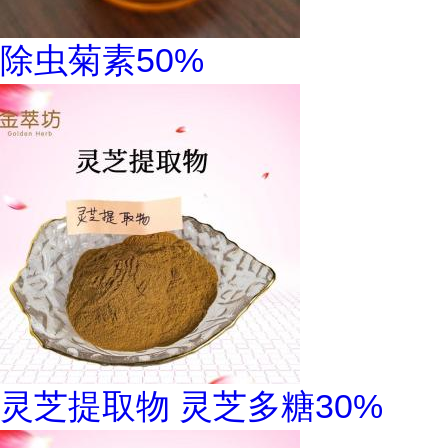
除虫菊素50%
灵芝提取物 灵芝多糖30%