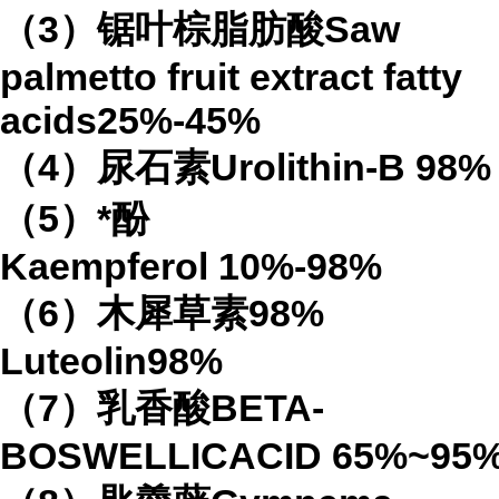
（
3
）锯叶棕脂肪酸
Saw
palmetto fruit extract
fatty
acids
25%-45%
（
4
）
尿石素
Urolithin-B
98%
（
5
）*酚
Kaempferol
10%-98%
（
6
）木犀草素
98%
Luteolin
98%
（
7
）乳香酸
BETA-
BOSWELLICACID
65%
~95