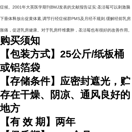
症候。2001年大英医学期刊BMJ发表的文献报告证实:圣洁莓可以刺激脑
下垂体释放出促黄体素,调节行经症候群PMS及月经不规则.缓解经前乳房
胀痛，促进乳房健康。对于乳房纤维囊肿，圣洁莓也有很好的改善作用。
购买须知
【包装方式】
25
公斤
/
纸板桶
或铝箔袋
【存储条件】应密封遮光，贮
存在干燥、阴凉、通风良好的
地方
【有
效
期】两年