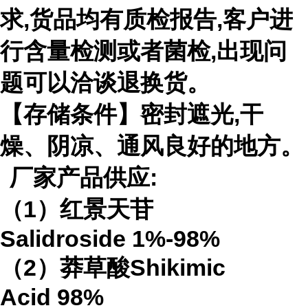
求
,
货品均有质检报告
,
客户进
行含量检测或者菌检
,
出现问
题可以洽谈退换货。
【存储条件】密封遮光
,
干
燥、阴凉、通风良好的地方。
厂家产品供应
:
（
1
）红景天苷
Salidroside
1%-98%
（
2
）莽草酸
Shikimic
Acid
98%