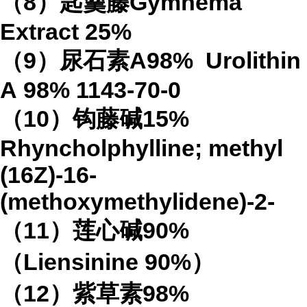
（
8
）匙羹藤
Gymnema
Extract
25%
（
9
）尿石素
A98%
Urolithin
A
98%
1143-70-0
（
10
）钩藤碱
15%
Rhyncholphylline; methyl
(16Z)-16-
(methoxymethylidene)-2-
（
11
）莲心碱
90%
（
Liensinine 90%
）
（
12
）紫草素
98%