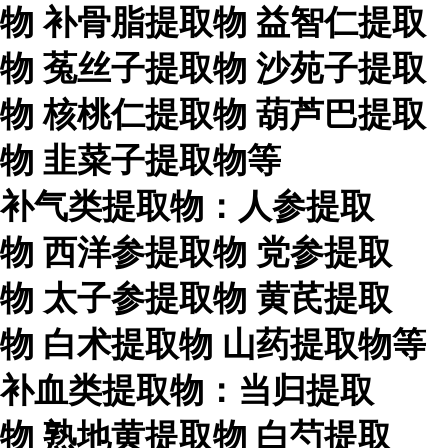
物
补骨脂提取物
益智仁提取
物
菟丝子提取物
沙苑子提取
物
核桃仁提取物
葫芦巴提取
物
韭菜子提取物等
补气类提取物：人参提取
物
西洋参提取物
党参提取
物
太子参提取物
黄芪提取
物
白术提取物
山药提取物等
补血类提取物：当归提取
物
熟地黄提取物
白芍提取