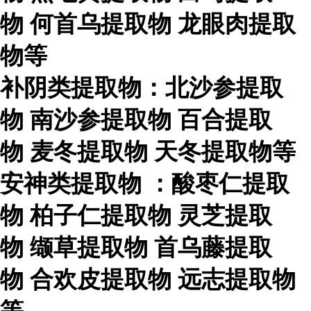
物
何首乌提取物
龙眼肉提取
物等
补阴类提取物：北沙参提取
物
南沙参提取物
百合提取
物
麦冬提取物
天冬提取物等
安神类提取物
：酸枣仁提取
物
柏子仁提取物
灵芝提取
物
缬草提取物
首乌藤提取
物
合欢皮提取物
远志提取物