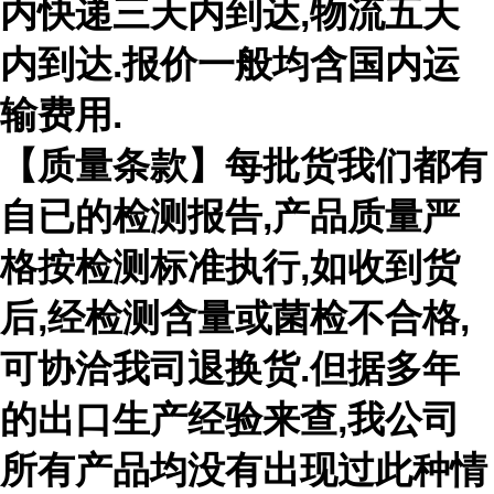
内快递三天内到达
,
物流五天
内到达
.
报价一般均含国内运
输费用
.
【质量条款】每批货我们都有
自已的检测报告
,
产品质量严
格按检测标准执行
,
如收到货
后
,
经检测含量或菌检不合格
,
可协洽我司退换货
.
但据多年
的出口生产经验来查
,
我公司
所有产品均没有出现过此种情