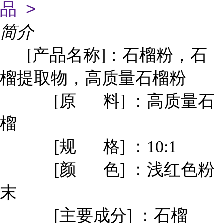
品 >
简介
[产品名称]：石榴粉，石
榴提取物，高质量石榴粉
[原 料] ：高质量石
榴
[规 格] ：10:1
[颜 色] ：浅红色粉
末
[主要成分] ：石榴