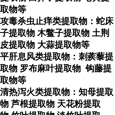
取物等
攻毒杀虫止痒类提取物：蛇床
子提取物
木鳖子提取物
土荆
皮提取物
大蒜提取物等
平肝息风类提取物：刺蒺藜提
取物
罗布麻叶提取物
钩藤提
取物等
清热泻火类提取物：知母提取
物
芦根提取物
天花粉提取