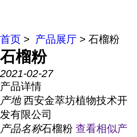
首页
>
产品展厅
> 石榴粉
石榴粉
2021-02-27
产品详情
产地
西安金萃坊植物技术开
发有限公司
产品名称
石榴粉
查看相似产