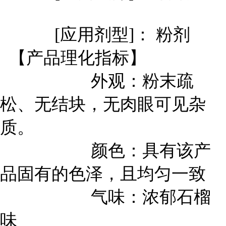
[应用剂型]： 粉剂
【产品理化指标】
外观：粉末疏
松、无结块，无肉眼可见杂
质。
颜色：具有该产
品固有的色泽，且均匀一致
气味：浓郁石榴
味