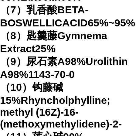
（7）乳香酸BETA-
BOSWELLICACID65%~95%
（8）匙羹藤Gymnema
Extract25%
（9）尿石素A98%Urolithin
A98%1143-70-0
（10）钩藤碱
15%Rhyncholphylline;
methyl (16Z)-16-
(methoxymethylidene)-2-