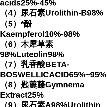
acids25%-45%
（4）尿石素Urolithin-B98%
（5）*酚
Kaempferol10%-98%
（6）木犀草素
98%Luteolin98%
（7）乳香酸BETA-
BOSWELLICACID65%~95%
（8）匙羹藤Gymnema
Extract25%
（9）尿石素A98%Urolithin