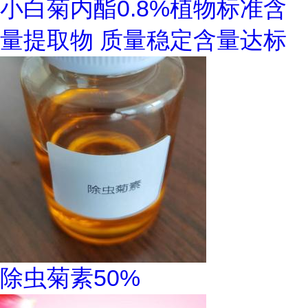
小白菊内酯0.8%植物标准含
量提取物 质量稳定含量达标
除虫菊素50%