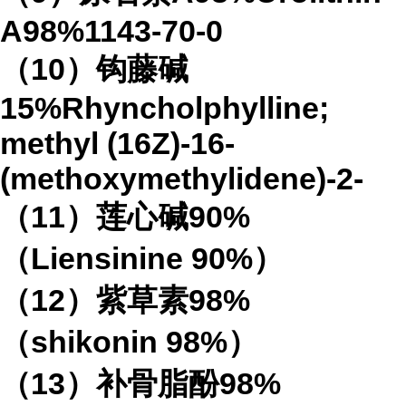
A98%1143-70-0
（10）钩藤碱
15%Rhyncholphylline;
methyl (16Z)-16-
(methoxymethylidene)-2-
（11）莲心碱90%
（Liensinine 90%）
（12）紫草素98%
（shikonin 98%）
（13）补骨脂酚98%