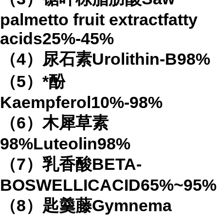
palmetto fruit extractfatty
acids25%-45%
（4）尿石素Urolithin-B98%
（5）*酚
Kaempferol10%-98%
（6）木犀草素
98%Luteolin98%
（7）乳香酸BETA-
BOSWELLICACID65%~95%
（8）匙羹藤Gymnema