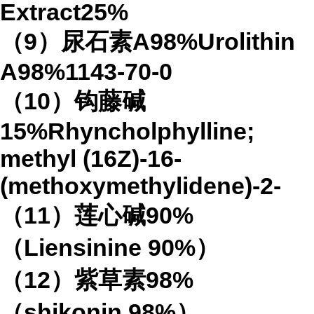
Extract25%
（9）尿石素A98%Urolithin
A98%1143-70-0
（10）钩藤碱
15%Rhyncholphylline;
methyl (16Z)-16-
(methoxymethylidene)-2-
（11）莲心碱90%
（Liensinine 90%）
（12）紫草素98%
（shikonin 98%）