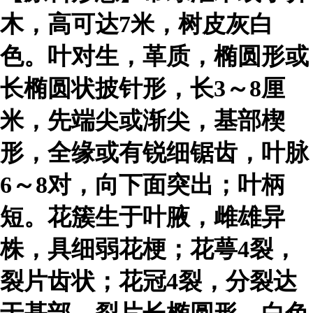
木，高可达7米，树皮灰白
色。叶对生，革质，椭圆形或
长椭圆状披针形，长3～8厘
米，先端尖或渐尖，基部楔
形，全缘或有锐细锯齿，叶脉
6～8对，向下面突出；叶柄
短。花簇生于叶腋，雌雄异
株，具细弱花梗；花萼4裂，
裂片齿状；花冠4裂，分裂达