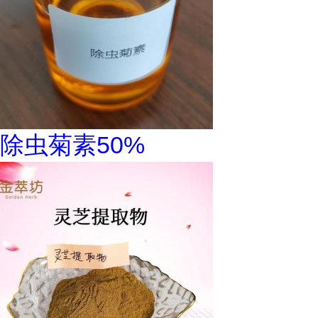
除虫菊素50%