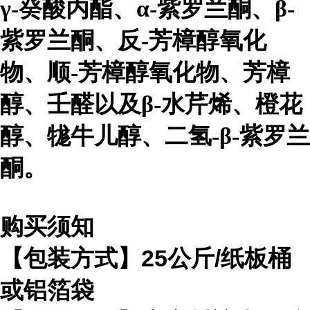
γ-癸酸内酯、α-紫罗兰酮、β-
紫罗兰酮、反-芳樟醇氧化
物、顺-芳樟醇氧化物、芳樟
醇、壬醛以及β-水芹烯、橙花
醇、牻牛儿醇、二氢-β-紫罗兰
酮。
购买须知
【包装方式】25公斤/纸板桶
或铝箔袋