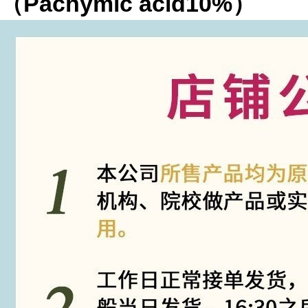
（Pachymic acid10%）