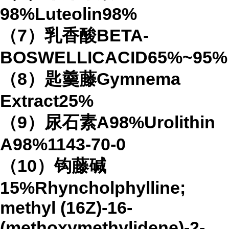
98%Luteolin98%
（7）乳香酸BETA-
BOSWELLICACID65%~95%
（8）匙羹藤Gymnema
Extract25%
（9）尿石素A98%Urolithin
A98%1143-70-0
（10）钩藤碱
15%Rhyncholphylline;
methyl (16Z)-16-
(methoxymethylidene)-2-