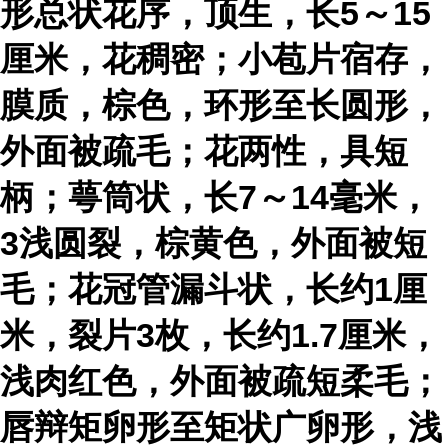
形总状花序，顶生，长5～15
厘米，花稠密；小苞片宿存，
膜质，棕色，环形至长圆形，
外面被疏毛；花两性，具短
柄；萼筒状，长7～14毫米，
3浅圆裂，棕黄色，外面被短
毛；花冠管漏斗状，长约1厘
米，裂片3枚，长约1.7厘米，
浅肉红色，外面被疏短柔毛；
唇辩矩卵形至矩状广卵形，浅