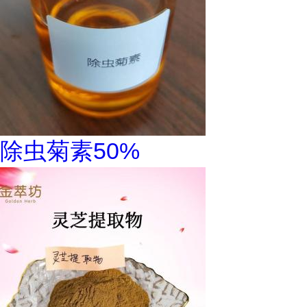
除虫菊素50%