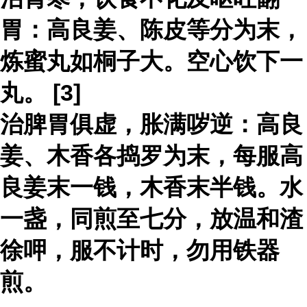
胃：高良姜、陈皮等分为末，
炼蜜丸如桐子大。空心饮下一
丸。 [3]
治脾胃俱虚，胀满哕逆：高良
姜、木香各捣罗为末，每服高
良姜末一钱，木香末半钱。水
一盏，同煎至七分，放温和渣
徐呷，服不计时，勿用铁器
煎。