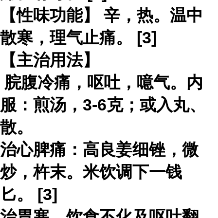
【性味功能】 辛，热。温中
散寒，理气止痛。 [3]
【主治用法】
脘腹冷痛，呕吐，噫气。内
服：煎汤，3-6克；或入丸、
散。
治心脾痛：高良姜细锉，微
炒，杵末。米饮调下一钱
匕。 [3]
治胃寒，饮食不化及呕吐翻