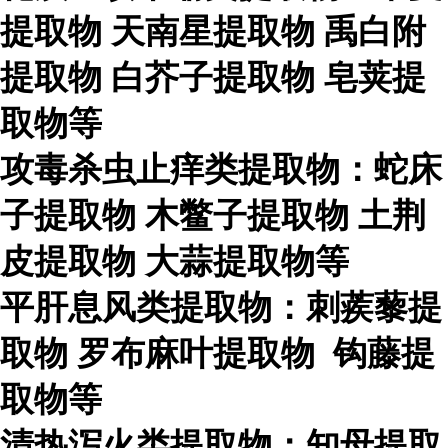
提取物
天南星提取物
禹白附
提取物
白芥子提取物
皂荚提
取物等
攻毒杀虫止痒类提取物：蛇床
子提取物
木鳖子提取物
土荆
皮提取物
大蒜提取物等
平肝息风类提取物：刺蒺藜提
取物
罗布麻叶提取物
钩藤提
取物等
清热泻火类提取物：知母提取