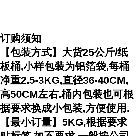
订购须知
【包装方式】大货
25
公斤
/
纸
板桶
,
小样包装为铝箔袋
,
每桶
净重
2.5-3KG,
直径
36-40CM,
高
50CM
左右
.
桶内包装也可根
据要求换成小包装
,
方便使用
.
【最小订量】
5KG,
根据要求