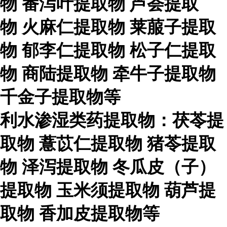
物
番泻叶提取物
芦荟提取
物
火麻仁提取物
莱菔子提取
物
郁李仁提取物
松子仁提取
物
商陆提取物
牵牛子提取物
千金子提取物等
利水渗湿类药提取物：茯苓提
取物
薏苡仁提取物
猪苓提取
物
泽泻提取物
冬瓜皮（子）
提取物
玉米须提取物
葫芦提
取物
香加皮提取物等