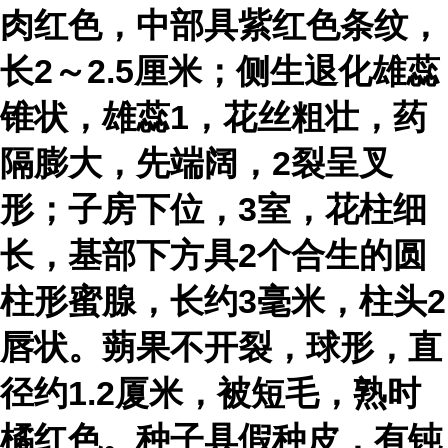
肉红色，中部具紫红色条纹，
长2～2.5厘米；侧生退化雄蕊
锥状，雄蕊1，花丝粗壮，药
隔膨大，先端阔，2裂呈叉
形；子房下位，3室，花柱细
长，基部下方具2个合生的圆
柱形蜜腺，长约3毫米，柱头2
唇状。蒴果不开裂，球形，直
径约1.2厦米，被短毛，熟时
橘红色。种子具假种皮，有钝