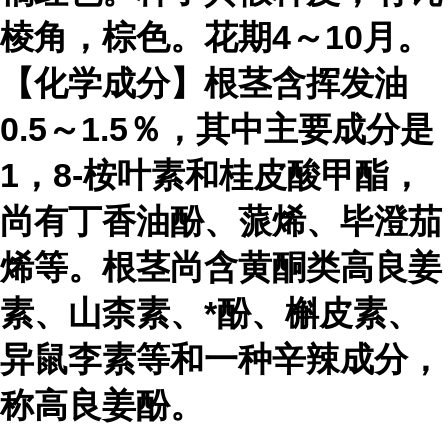
棱角，棕色。花期4～10月。
【化学成分】根茎含挥发油
0.5～1.5％，其中主要成分是
1，8-桉叶素和桂皮酸甲酯，
尚有丁香油酚、蒎烯、毕澄茄
烯等。根茎尚含黄酮类高良姜
素、山柰素、*酚、槲皮素、
异鼠李素等和一种辛辣成分，
称高良姜酚。