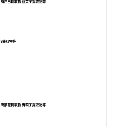
葫芦巴提取物
韭菜子提取物等
行提取物等
密蒙花提取物
青葙子提取物等