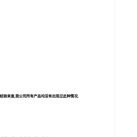
经验来查
,
我公司所有产品均没有出现过此种情况
.