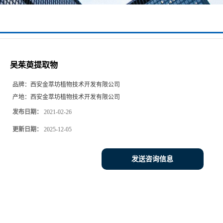
吴茱萸提取物
品牌：
西安金萃坊植物技术开发有限公司
产地：
西安金萃坊植物技术开发有限公司
发布日期：
2021-02-26
更新日期：
2025-12-05
发送咨询信息