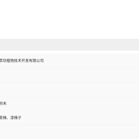
萃坊植物技术开发有限公司
粉末
茶辣、漆辣子