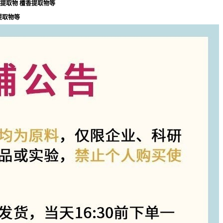
提取物
檀香提取物等
提取物等