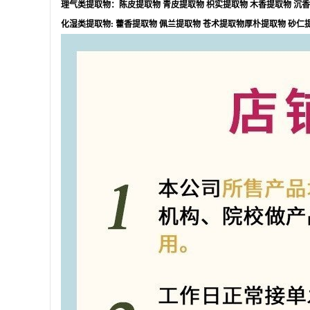
理气类提取物：陈皮提取物
青皮提取物
枳实提取物
木香提取物
沉香
化湿类提取物
:
藿香提取物
佩兰提取物
苍术提取物厚朴提取物
砂仁