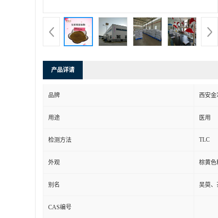
产品详请
品牌
西安金
用途
医用
TLC
检测方法
外观
棕黄色
别名
吴萸、
CAS编号