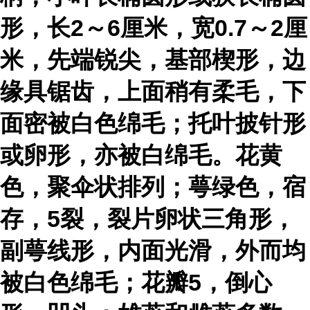
形，长2～6厘米，宽0.7～2厘
米，先端锐尖，基部楔形，边
缘具锯齿，上面稍有柔毛，下
面密被白色绵毛；托叶披针形
或卵形，亦被白绵毛。花黄
色，聚伞状排列；萼绿色，宿
存，5裂，裂片卵状三角形，
副萼线形，内面光滑，外而均
被白色绵毛；花瓣5，倒心