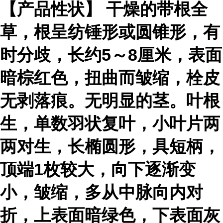
【产品性状】 干燥的带根全
草，根呈纺锤形或圆锥形，有
时分歧，长约5～8厘米，表面
暗棕红色，扭曲而皱缩，栓皮
无剥落痕。无明显的茎。叶根
生，单数羽状复叶，小叶片两
两对生，长椭圆形，具短柄，
顶端1枚较大，向下逐渐变
小，皱缩，多从中脉向内对
折，上表面暗绿色，下表面灰