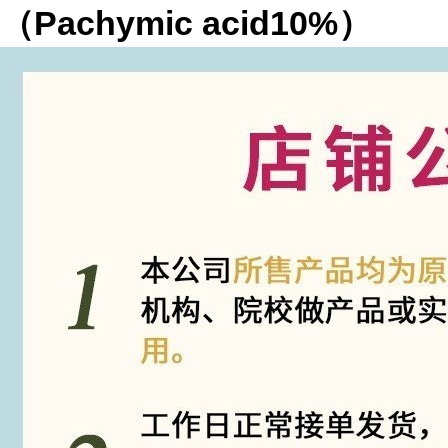
（Pachymic acid10%）