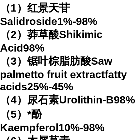
（1）红景天苷
Salidroside1%-98%
（2）莽草酸Shikimic
Acid98%
（3）锯叶棕脂肪酸Saw
palmetto fruit extractfatty
acids25%-45%
（4）尿石素Urolithin-B98%
（5）*酚
Kaempferol10%-98%