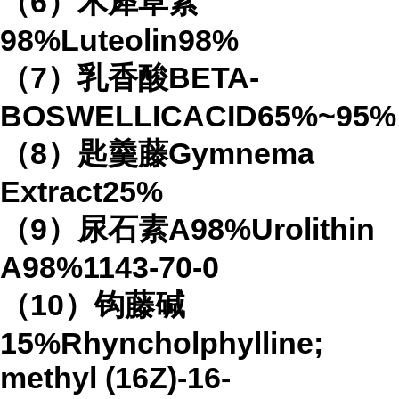
（6）木犀草素
98%Luteolin98%
（7）乳香酸BETA-
BOSWELLICACID65%~95%
（8）匙羹藤Gymnema
Extract25%
（9）尿石素A98%Urolithin
A98%1143-70-0
（10）钩藤碱
15%Rhyncholphylline;
methyl (16Z)-16-