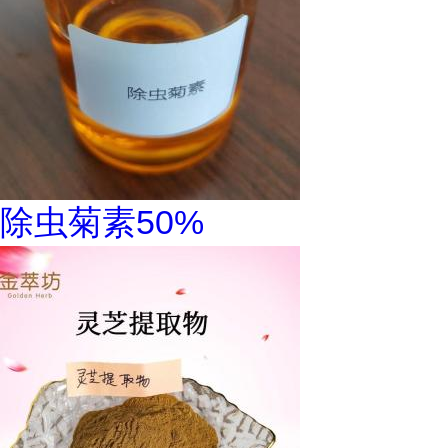
除虫菊素50%