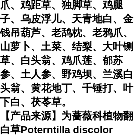
爪、鸡距草、独脚草、鸡腿
子、乌皮浮儿、天青地白、金
钱吊葫芦、老鸹枕、老鸦爪、
山萝卜、土菜、结梨、大叶铡
草、白头翁、鸡爪莲、郁苏
参、土人参、野鸡坝、兰溪白
头翁、黄花地丁、千锤打、叶
下白、茯苓草。
【产品来源】为蔷薇科植物翻
白草Poterntilla discolor