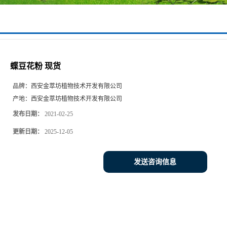
蝶豆花粉 现货
品牌：
西安金萃坊植物技术开发有限公司
产地：
西安金萃坊植物技术开发有限公司
发布日期：
2021-02-25
更新日期：
2025-12-05
发送咨询信息