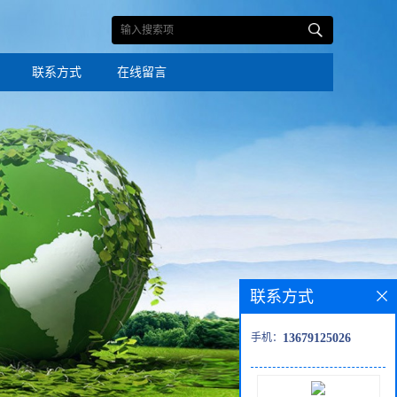
联系方式
在线留言
联系方式
手机：
13679125026