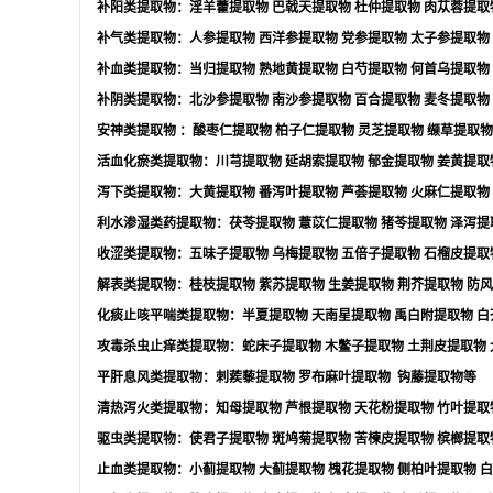
补阳类提取物：淫羊藿提取物
巴戟天提取物
杜仲提取物
肉苁蓉提取
补气类提取物：人参提取物
西洋参提取物
党参提取物
太子参提取物
补血类提取物：当归提取物
熟地黄提取物
白芍提取物
何首乌提取物
补阴类提取物：北沙参提取物
南沙参提取物
百合提取物
麦冬提取物
安神类提取物
：酸枣仁提取物
柏子仁提取物
灵芝提取物
缬草提取物
活血化瘀类提取物：川芎提取物
延胡索提取物
郁金提取物
姜黄提取
泻下类提取物：大黄提取物
番泻叶提取物
芦荟提取物
火麻仁提取物
利水渗湿类药提取物：茯苓提取物
薏苡仁提取物
猪苓提取物
泽泻提
收涩类提取物：五味子提取物
乌梅提取物
五倍子提取物
石榴皮提取
解表类提取物：桂枝提取物
紫苏提取物
生姜提取物
荆芥提取物
防风
化痰止咳平喘类提取物：半夏提取物
天南星提取物
禹白附提取物
白
攻毒杀虫止痒类提取物：蛇床子提取物
木鳖子提取物
土荆皮提取物
平肝息风类提取物：刺蒺藜提取物
罗布麻叶提取物
钩藤提取物等
清热泻火类提取物：知母提取物
芦根提取物
天花粉提取物
竹叶提取
驱虫类提取物：使君子提取物
斑鸠菊提取物
苦楝皮提取物
槟榔提取
止血类提取物：小蓟提取物
大蓟提取物
槐花提取物
侧柏叶提取物
白