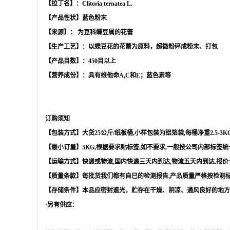
【拉丁名】：Clitoria ternatea L.
【产品性状】蓝色粉末
【来源】： 为豆科蝶豆属的花蕾
【生产工艺】：以蝶豆花的花蕾为原料，超微粉碎成粉末、打包
【产品目数】：450目以上
【营养成份】：具有维他命A,C和E；蓝色素等
订购须知
【包装方式】大货
25
公斤
/
纸板桶
,
小样包装为铝箔袋
,
每桶净重
2.5-3K
【最小订量】
5KG,
根据要求贴标签
,
如不要求
,
一般按公司内部标签统
【运输方式】快递或物流
,
国内快递三天内到达
,
物流五天内到达
.
报价
【质量条款】每批货我们都有自已的检测报告
,
产品质量严格按检测
【存储条件】本品应密封遮光，贮存在干燥、阴凉、通风良好的地方
·另有供应：