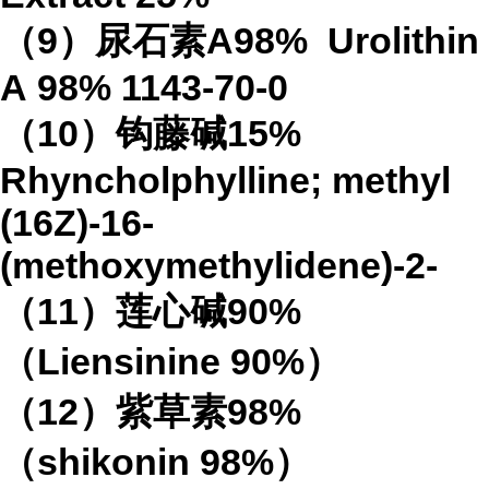
（
9
）尿石素
A98%
Urolithin
A
98%
1143-70-0
（
10
）钩藤碱
15%
Rhyncholphylline; methyl
(16Z)-16-
(methoxymethylidene)-2-
（
11
）莲心碱
90%
（
Liensinine 90%
）
（
12
）紫草素
98%
（
shikonin 98%
）