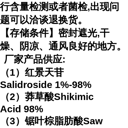
行含量检测或者菌检
,
出现问
题可以洽谈退换货。
【存储条件】密封遮光
,
干
燥、阴凉、通风良好的地方。
厂家产品供应
:
（
1
）红景天苷
Salidroside
1%-98%
（
2
）莽草酸
Shikimic
Acid
98%
（
3
）锯叶棕脂肪酸
Saw