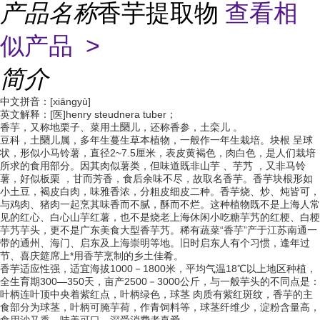
产品名称
香芋提取物
查看相
似产品 >
简介
中文拼音：[xiāngyù]
英文解释：[医]henry steudnera tuber；
香芋，又称地栗子、菜用土圞儿，还称香参，土栾儿 。
豆科，土圞儿属，多年生蔓生草本植物，一般作一年生栽培。块根 呈球
状，形似小马铃薯，直径2~7.5厘米，表皮黄褐色，肉白色，是人们栽培
所求的食用部分。因其肉似薯类，但味道既非山芋 、芋艿 ，又非马铃
薯，好似板栗 ，甘而芳香，食后余味不尽，故取名香芋。香芋块根形如
小土豆，褐皮白肉，味雅香浓，分粗皮细皮二种。香芋烧、炒、炖皆可，
与鸡肉、猪肉一起烹其味香而不腻，酥而不烂。这种植物既不是上海人常
见的红心、白心山芋红薯，也不是烧老上海休闲小吃糖芋艿的红梗、白梗
芋艿芋头，更不是广东美食大型香芋艿。稀有蔬菜“香芋”产于江苏南通一
带的通州、海门、启东及上海崇明等地。旧时启东人有个习惯，逢年过
节、喜庆筵席上*用香芋烹制的乡土佳肴。
香芋适应性强，适宜海拔1000－1800米，平均气温18℃以上地区种植，
全生育期300—350天，亩产2500－3000公斤，与一般芋头的不同点是：
叶柄连叶顶中央着紫红点，叶柄绿色，球茎 肉质有紫红斑纹，香芋的主
食部分为球茎，叶柄可腌芋荷，作青饲料等，球茎纤维少，淀粉含量高，