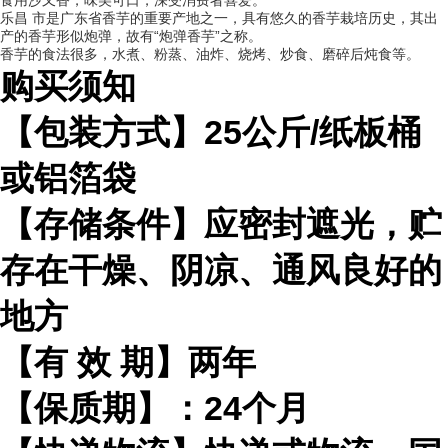
食用沙又香，味美可口，深受消费者喜爱。
乐昌 市是广东省香芋的重要产地之一，具有悠久的香芋栽培历史，其出
产的香芋形似炮弹，故有“炮弹香芋”之称。
香芋的食法很多，水煮、粉蒸、油炸、烧烤、炒食、磨碎后炖食等。
购买须知
【包装方式】
25
公斤
/
纸板桶
或铝箔袋
【存储条件】应密封遮光，贮
存在干燥、阴凉、通风良好的
地方
【有
效
期】两年
【保质期】：
24
个月