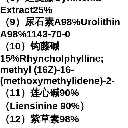
Extract25%
（9）尿石素A98%Urolithin
A98%1143-70-0
（10）钩藤碱
15%Rhyncholphylline;
methyl (16Z)-16-
(methoxymethylidene)-2-
（11）莲心碱90%
（Liensinine 90%）
（12）紫草素98%