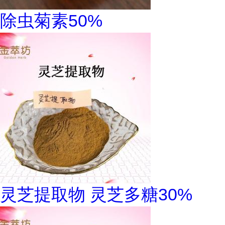
除虫菊素50%
灵芝提取物 灵芝多糖30%