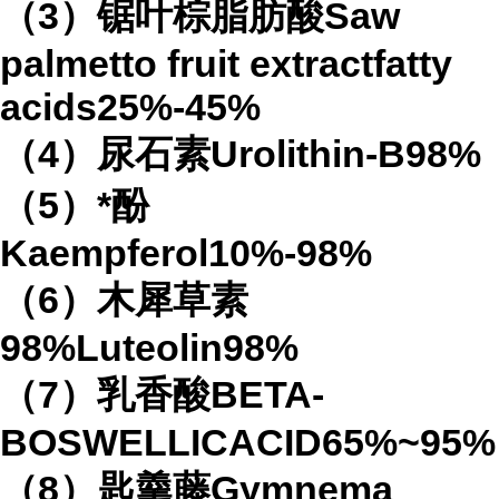
（3）锯叶棕脂肪酸Saw
palmetto fruit extractfatty
acids25%-45%
（4）尿石素Urolithin-B98%
（5）*酚
Kaempferol10%-98%
（6）木犀草素
98%Luteolin98%
（7）乳香酸BETA-
BOSWELLICACID65%~95%
（8）匙羹藤Gymnema