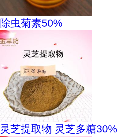
除虫菊素50%
灵芝提取物 灵芝多糖30%