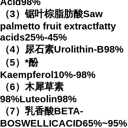
Acid98%
（3）锯叶棕脂肪酸Saw
palmetto fruit extractfatty
acids25%-45%
（4）尿石素Urolithin-B98%
（5）*酚
Kaempferol10%-98%
（6）木犀草素
98%Luteolin98%
（7）乳香酸BETA-
BOSWELLICACID65%~95%