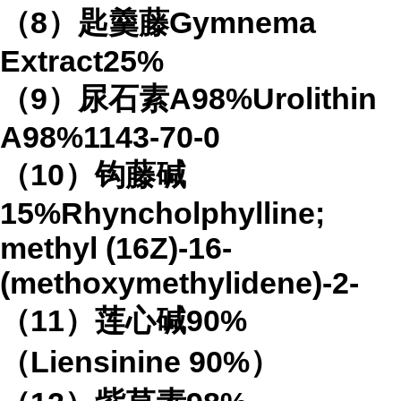
（8）匙羹藤Gymnema
Extract25%
（9）尿石素A98%Urolithin
A98%1143-70-0
（10）钩藤碱
15%Rhyncholphylline;
methyl (16Z)-16-
(methoxymethylidene)-2-
（11）莲心碱90%
（Liensinine 90%）