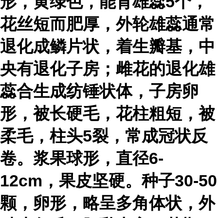
形，黄绿色，能育雄蕊5个，
花丝短而肥厚，外轮雄蕊通常
退化成鳞片状，着生瓣基，中
央有退化子房；雌花的退化雄
蕊合生成纺锤状体，子房卵
形，被长硬毛，花柱粗短，被
柔毛，柱头5裂，常成冠状反
卷。浆果球形，直径6-
12cm，果皮坚硬。种子30-50
颗，卵形，略呈多角体状，外