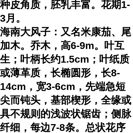
种皮角质，胚乳丰富。花期1-
3月。
海南大风子：又名米康茄、尾
加木。乔木，高6-9m。叶互
生；叶柄长约1.5cm；叶纸质
或薄革质，长椭圆形，长8-
14cm，宽3-6cm，先端急短
尖而钝头，基部楔形，全缘或
具不规则的浅波状锯齿；侧脉
纤细，每边7-8条。总状花序