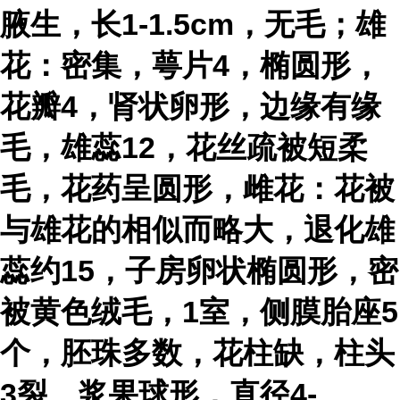
腋生，长1-1.5cm，无毛；雄
花：密集，萼片4，椭圆形，
花瓣4，肾状卵形，边缘有缘
毛，雄蕊12，花丝疏被短柔
毛，花药呈圆形，雌花：花被
与雄花的相似而略大，退化雄
蕊约15，子房卵状椭圆形，密
被黄色绒毛，1室，侧膜胎座5
个，胚珠多数，花柱缺，柱头
3裂。浆果球形，直径4-