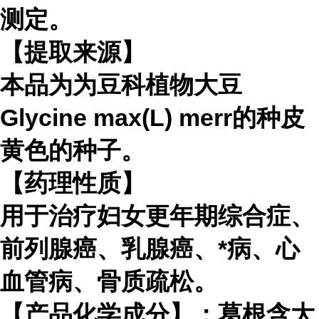
测定。
【提取来源】
本品为为豆科植物大豆
Glycine max(L) merr的种皮
黄色的种子。
【药理性质】
用于治疗妇女更年期综合症、
前列腺癌、乳腺癌、*病、心
血管病、骨质疏松。
【产品化学成分】：葛根含大