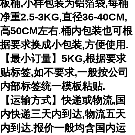
板桶
,
小样包装为铝箔袋
,
每桶
净重
2.5-3KG,
直径
36-40CM,
高
50CM
左右
.
桶内包装也可根
据要求换成小包装
,
方便使用
.
【最小订量】
5KG,
根据要求
贴标签
,
如不要求
,
一般按公司
内部标签统一模板粘贴
.
【运输方式】快递或物流
,
国
内快递三天内到达
,
物流五天
内到达
.
报价一般均含国内运