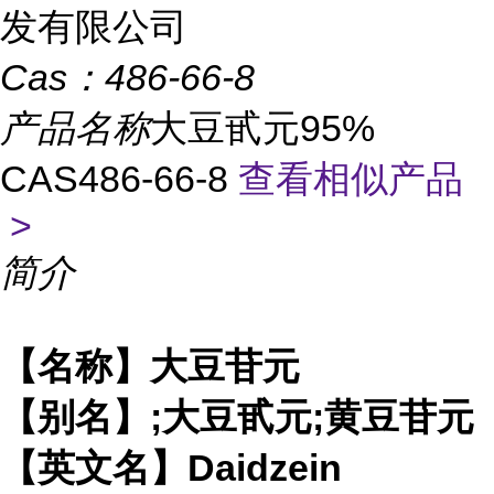
发有限公司
Cas：
486-66-8
产品名称
大豆甙元95%
CAS486-66-8
查看相似产品
>
简介
【名称】大豆苷元
【别名】;大豆甙元;黄豆苷元
【英文名】Daidzein