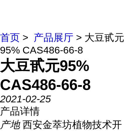
首页
>
产品展厅
> 大豆甙元
95% CAS486-66-8
大豆甙元95%
CAS486-66-8
2021-02-25
产品详情
产地
西安金萃坊植物技术开