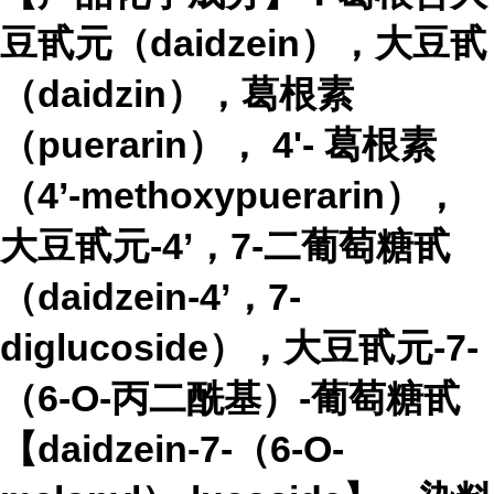
豆甙元（daidzein），大豆甙
（daidzin），葛根素
（puerarin）， 4'- 葛根素
（4’-methoxypuerarin），
大豆甙元-4’，7-二葡萄糖甙
（daidzein-4’，7-
diglucoside），大豆甙元-7-
（6-O-丙二酰基）-葡萄糖甙
【daidzein-7-（6-O-