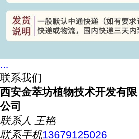
...
联系我们
西安金萃坊植物技术开发有限
公司
联系人
王艳
联系手机
13679125026