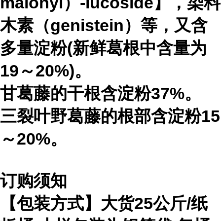
malonyl）-lucoside】，染料
木素（genistein）等，又含
多量淀粉(新鲜葛根中含量为
19～20%)。
甘葛藤的干根含淀粉37%。
三裂叶野葛藤的根部含淀粉15
～20%。
订购须知
【包装方式】大货
25
公斤
/
纸