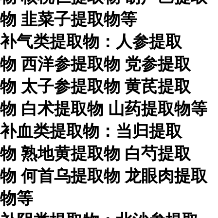
物
韭菜子提取物等
补气类提取物：人参提取
物
西洋参提取物
党参提取
物
太子参提取物
黄芪提取
物
白术提取物
山药提取物等
补血类提取物：当归提取
物
熟地黄提取物
白芍提取
物
何首乌提取物
龙眼肉提取
物等