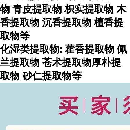
物
青皮提取物
枳实提取物
木
香提取物
沉香提取物
檀香提
取物等
化湿类提取物
:
藿香提取物
佩
兰提取物
苍术提取物厚朴提
取物
砂仁提取物等