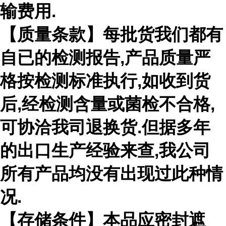
输费用
.
【质量条款】每批货我们都有
自已的检测报告
,
产品质量严
格按检测标准执行
,
如收到货
后
,
经检测含量或菌检不合格
,
可协洽我司退换货
.
但据多年
的出口生产经验来查
,
我公司
所有产品均没有出现过此种情
况
.
【存储条件】本品应密封遮