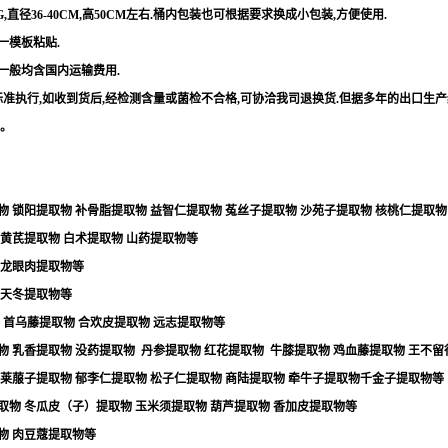
G,
直径
36-40CM,
高
50CM
左右
.
桶内包装也可根据要求换成小包装
,
方便使用
.
一模板粘贴
.
一般均含国内运输费用
.
标准执行
,
如收到货后
,
经检测含量或菌检不合格
,
可协洽我司退换货
.
但据多年的出口生产
。
物
锁阳提取物
补骨脂提取物
益智仁提取物
菟丝子提取物
沙苑子提取物
核桃仁提取物
黄芪提取物
白术提取物
山药提取物等
龙眼肉提取物等
天冬提取物等
首乌藤提取物
合欢皮提取物
远志提取物等
物
乳香提取物
没药提取物
丹参提取物
红花提取物
牛膝提取物
鸡血藤提取物
王不留
莱菔子提取物
郁李仁提取物
松子仁提取物
商陆提取物
牵牛子提取物千金子提取物等
取物
冬瓜皮（子）提取物
玉米须提取物
葫芦提取物
香加皮提取物等
物
肉豆蔻提取物等