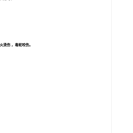
火烫伤
，毒蛇咬伤。