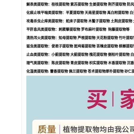
解表类提取物：桂枝提取物
紫苏提取物
生姜提取物
荆芥提取物
防风
化痰止咳平喘类提取物：半夏提取物
天南星提取物
禹白附提取物
白
攻毒杀虫止痒类提取物：蛇床子提取物
木鳖子提取物
土荆皮提取物
平肝息风类提取物：刺蒺藜提取物
罗布麻叶提取物
钩藤提取物等
清热泻火类提取物：知母提取物
芦根提取物
天花粉提取物
竹叶提取
驱虫类提取物：使君子提取物
斑鸠菊提取物
苦楝皮提取物
槟榔提取
止血类提取物：小蓟提取物
大蓟提取物
槐花提取物
侧柏叶提取物
白
理气类提取物：陈皮提取物
青皮提取物
枳实提取物
木香提取物
沉香
化湿类提取物
:
藿香提取物
佩兰提取物
苍术提取物厚朴提取物
砂仁