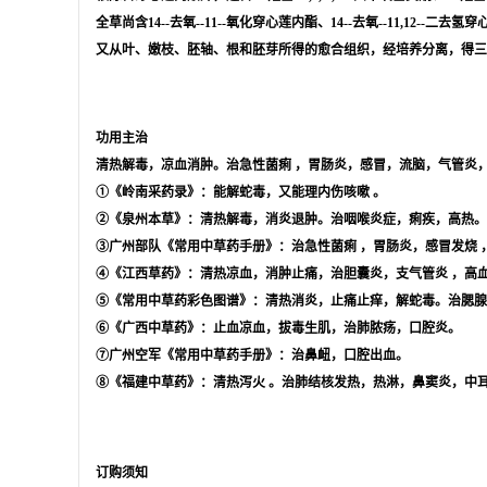
全草尚含14--去氧--11--氧化穿心莲内酯、14--去氧--11,1
又从叶、嫩枝、胚轴、根和胚芽所得的愈合组织，经培养分离，得三
功用主治
清热解毒，凉血消肿。治
急性菌痢
，胃肠炎，感冒，流脑，气管炎
①《岭南采药录》：能解蛇毒，又能理
内伤咳嗽
。
②《泉州本草》：清热解毒，消炎退肿。治咽喉炎症，痢疾，高热。
③广州部队《常用中草药手册》：治
急性菌痢
，胃肠炎，
感冒发烧
④《江西草药》：清热凉血，消肿止痛，治胆囊炎，
支气管炎
，高
⑤《常用中草药彩色图谱》：清热消炎，止痛止痒，解蛇毒。治腮腺
⑥《广西中草药》：止血凉血，拔毒生肌，治肺脓疡，口腔炎。
⑦广州空军《常用中草药手册》：治鼻衄，口腔出血。
⑧《福建中草药》：
清热泻火
。治肺结核发热，热淋，鼻窦炎，中
订购须知