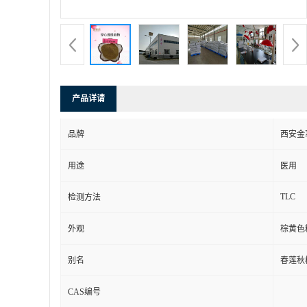
产品详请
品牌
西安金
用途
医用
TLC
检测方法
外观
棕黄色
别名
春莲秋
CAS编号