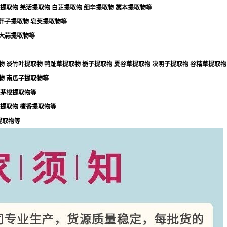
提取物
羌活提取物
白芷提取物
细辛提取物
藁本提取物等
芥子提取物
皂荚提取物等
大蒜提取物等
物
淡竹叶提取物
鸭趾草提取物
栀子提取物
夏谷草提取物
决明子提取物
谷精草提取物
物
南瓜子提取物等
茅根提取物等
提取物
檀香提取物等
提取物等