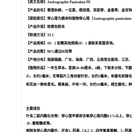
【英文名称】Andrographis Paniculata PE
【产品别名】春莲秋柳，一见喜，榄核莲、苦胆草、金香草、金耳钩
【提取部位】穿心莲为爵床科植物穿心莲（Andrographis panicula
【产品外观】棕黄色粉末
【检测方法】TLC
【产品规格】10：1 如需其他规格20：1 请联系客服咨询。
【产品目数】98%通过80目筛
【产地分布】我国福建、广东、海南、广西、云南常见栽培，江苏、
【植物形态】一年生草本。茎高50~80厘米，4棱，下部多分枝，节
小，长约1毫米；花萼裂片三角状披针形，长约3毫米，有腺毛和微毛
和花丝一侧有柔毛。蒴果扁，中有一沟，长约10毫米，疏生腺毛；种
主要成份
叶含二萜内酯化合物：穿心莲甲素即去氧穿心莲内酯0.1%以上，穿心
-D--葡萄糖甙等。
根除含穿心莲内酯外，还含5--羟基--7,8,2',3'--四甲氧基黄酮、5--羟基--