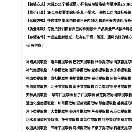
【包装方式】大货
25
公斤
/
纸板桶
,
小样包装为铝箔袋
,
每桶净重
2.5-3K
【最小订量】
5KG,
根据要求贴标签
,
如不要求
,
一般按公司内部标签统
【运输方式】快递或物流
,
国内快递三天内到达
,
物流五天内到达
.
报价
【质量条款】每批货我们都有自已的检测报告
,
产品质量严格按检测
【存储条件】本品应密封遮光，贮存在干燥、阴凉、通风良好的地方
·另有供应：
补阳类提取物：淫羊藿提取物
巴戟天提取物
杜仲提取物
肉苁蓉提取
补气类提取物：人参提取物
西洋参提取物
党参提取物
太子参提取物
补血类提取物：当归提取物
熟地黄提取物
白芍提取物
何首乌提取物
补阴类提取物：北沙参提取物
南沙参提取物
百合提取物
麦冬提取物
安神类提取物
：酸枣仁提取物
柏子仁提取物
灵芝提取物
缬草提取物
活血化瘀类提取物：川芎提取物
延胡索提取物
郁金提取物
姜黄提取
泻下类提取物：大黄提取物
番泻叶提取物
芦荟提取物
火麻仁提取物
利水渗湿类药提取物：茯苓提取物
薏苡仁提取物
猪苓提取物
泽泻提
收涩类提取物：五味子提取物
乌梅提取物
五倍子提取物
石榴皮提取