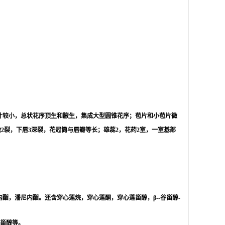
轴上叶较小，总状花序顶生和腋生，集成大型圆锥花序；苞片和小苞片微
2裂，下唇3深裂，花冠筒与唇瓣等长；雄蕊2，花药2室，一室基部
内酯，潘尼内酯。还含穿心莲烷，穿心莲酮，穿心莲甾醇，β--谷甾醇-
-谷甾醇等。