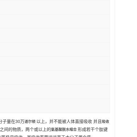
子量在30万
以上，并不能被人体直接吸收 并且
道尔顿
吸收
质之间的物质，两个或以上的
形成若干个肽键
氨基酸脱水缩合