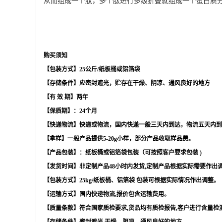
从而组成一个肽，多个肽进行多级折叠就组成一个蛋白质
购买须知
【包装方式】
25
公斤
/
纸板桶或铝箔袋
【存储条件】应密封遮光，贮存在干燥、阴凉、通风良好的地方
【有
效
期】两年
【保质期】：
24
个月
【快递物流】快递或物流，国内快递一般三天内到达，物流五天内到
【拿样】一般产品提供
5-20g
小样，部分产品收取样品费。
【产品包装】：纸板桶或铝箔袋包装（可按照客户要求包装
)
【发货时间】非定制产品
48
小时内发货
,
定制产品根据实际需要作出
【包装方式】
25kg/
纸板桶、铝箔袋 包装可根据实际情况作出调整。
【运输方式】国内快递物流
,
报价包含运输费用。
【质量条款】符合国家质检要求
,
货品均有质检报告
,
客户进行含量检