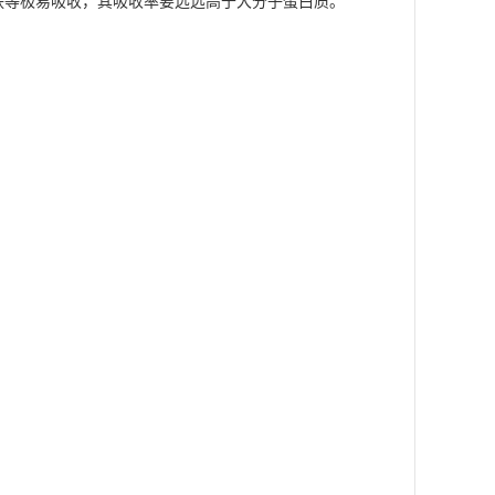
肤等极易吸收，其吸收率要远远高于大分子蛋白质。