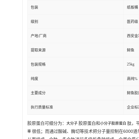
包装
纸板桶
级别
医药级
产地/厂商
西安金
提取来源
鲟鱼
25kg
包装规格
纯度
高纯%
主要成分
鲟鱼胶
执行质量标准
企业标
胶原蛋白可细分为：
胶原蛋白和
肽，
大分子
小分子胶原蛋白
很低；而通过酸碱、酶切等技术把分子量控制在6000
率