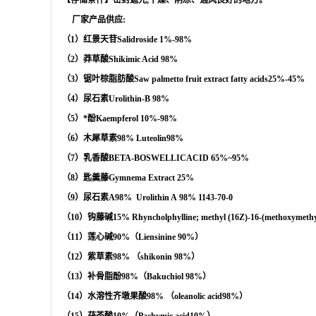
【存储条件】密封遮光
,
干燥、阴凉、通风良好的地方。
厂家产品供应
:
（
1
）红景天苷
Salidroside
1%-98%
（
2
）莽草酸
Shikimic Acid
98%
（
3
）锯叶棕脂肪酸
Saw palmetto fruit extract
fatty acids
25%-45%
（
4
）
尿石素
Urolithin-B
98%
（
5
）*酚
Kaempferol
10%-98%
（
6
）木犀草素
98%
Luteolin
98%
（
7
）乳香酸
BETA-BOSWELLICACID
65%
~95%
（
8
）匙羹藤
Gymnema Extract
25%
（
9
）尿石素
A98%
Urolithin A
98%
1143-70-0
（
10
）钩藤碱
15%
Rhyncholphylline; methyl (16Z)-16-(methoxymethy
（
11
）莲心碱
90%
（
Liensinine 90%
）
（
12
）紫草素
98%
（
shikonin 98%
）
（
13
）补骨脂酚
98%
（
Bakuchiol 98%
）
（
14
）水溶性齐墩果酸
98%
（
oleanolic acid98%
）