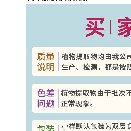
（
15
）茯苓酸
10%
（
Pachymic acid10%
）