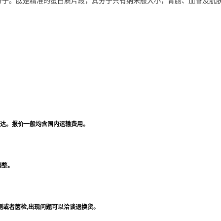
分子。肽是精准的蛋白质片段，其分子只有纳米般大小，胃肠、血管及肌
达。报价一般均含国内运输费用。
调整。
测或者菌检
,
出现问题可以洽谈退换货。