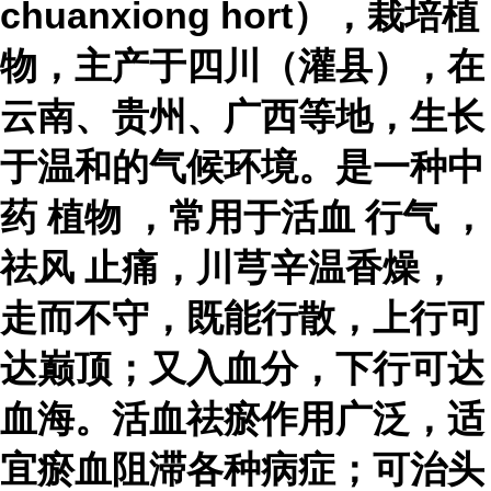
chuanxiong hort），栽培植
物，主产于四川（灌县），在
云南、贵州、广西等地，生长
于温和的气候环境。是一种
中
药
植物
，常用于
活血
行气
，
祛风
止痛，川芎辛温香燥，
走而不守，既能行散，上行可
达巅顶；又入血分，下行可达
血海。活血祛瘀作用广泛，适
宜瘀血阻滞各种病症；可治头