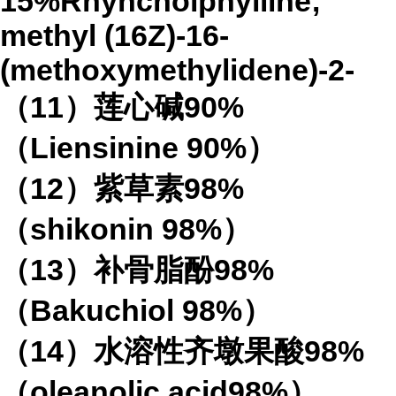
15%Rhyncholphylline;
methyl (16Z)-16-
(methoxymethylidene)-2-
（11）莲心碱90%
（Liensinine 90%）
（12）紫草素98%
（shikonin 98%）
（13）补骨脂酚98%
（Bakuchiol 98%）
（14）水溶性齐墩果酸98%
（oleanolic acid98%）