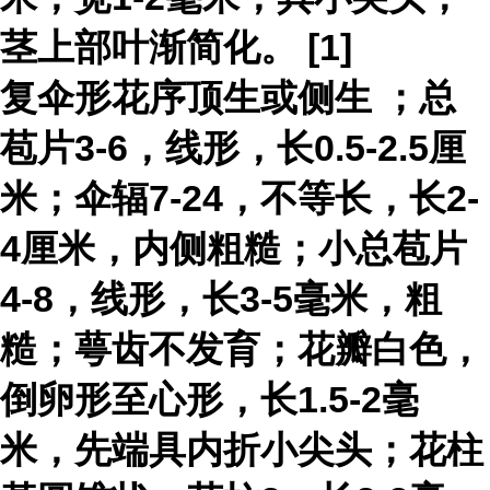
茎上部叶渐简化。 [1]
复伞形花序顶生或
侧生
；总
苞片3-6，线形，长0.5-2.5厘
米；伞辐7-24，不等长，长2-
4厘米，内侧粗糙；小总苞片
4-8，线形，长3-5毫米，粗
糙；萼齿不发育；花瓣白色，
倒卵形至心形，长1.5-2毫
米，先端具内折小尖头；花柱