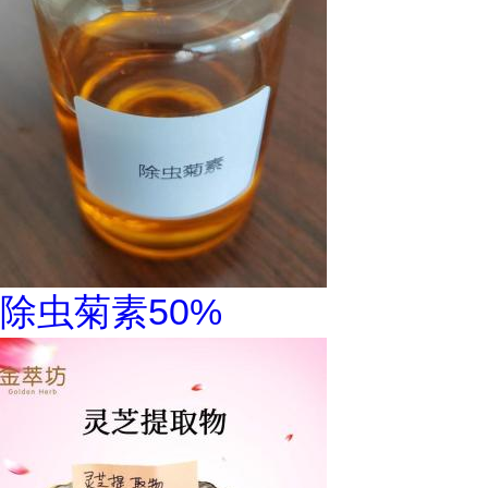
除虫菊素50%