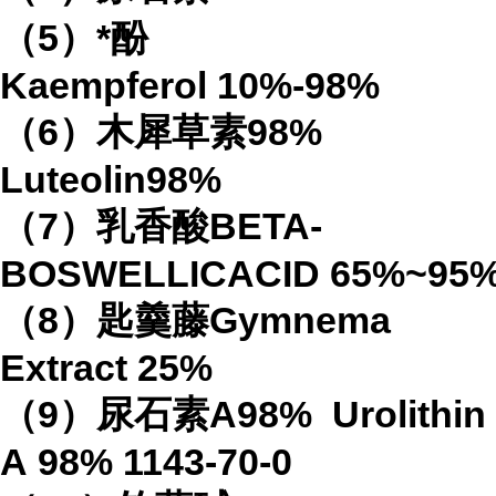
（
5
）*酚
Kaempferol
10%-98%
（
6
）木犀草素
98%
Luteolin
98%
（
7
）乳香酸
BETA-
BOSWELLICACID
65%
~95
（
8
）匙羹藤
Gymnema
Extract
25%
（
9
）尿石素
A98%
Urolithin
A
98%
1143-70-0