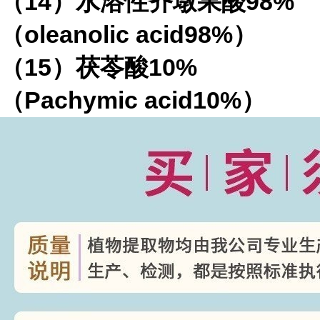
（
14
）水溶性齐墩果酸
98%
（
oleanolic acid98%
）
（
15
）茯苓酸
10%
（
Pachymic acid10%
）