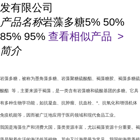
发有限公司
产品名称
岩藻多糖5% 50%
85% 95%
查看相似产品 >
简介
岩藻多糖，被称为墨角藻多糖、岩藻聚糖硫酸酯、褐藻糖胶、
褐藻多糖硫
酸酯
等，主要来源于褐藻，是一类含有岩藻糖和硫酸基团的多糖。它具
有多种生物学功能，如抗凝血、抗肿瘤、抗血栓、*、抗氧化和增强机体
免疫机能等，因而被广泛地应用于医药领域和现代食品工业。
我国是海藻生产和消费大国，藻类资源丰富，尤以褐藻资源十分重要。褐
藻是附着生活的海洋低等植物，其中又以海带最为常见。我国的海带养殖