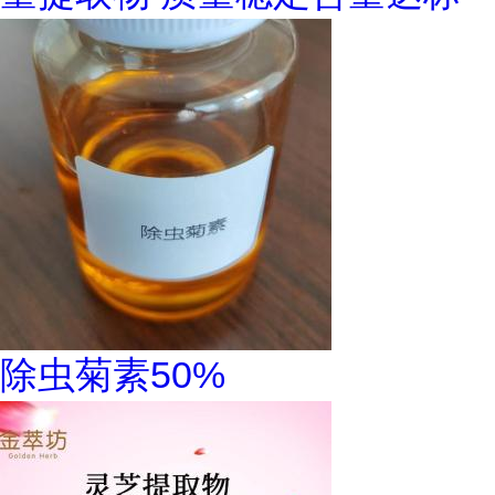
除虫菊素50%