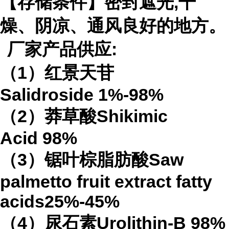
【存储条件】密封遮光
,
干
燥、阴凉、通风良好的地方。
厂家产品供应
:
（
1
）红景天苷
Salidroside
1%-98%
（
2
）莽草酸
Shikimic
Acid
98%
（
3
）锯叶棕脂肪酸
Saw
palmetto fruit extract
fatty
acids
25%-45%
（
4
）
尿石素
Urolithin-B
98%