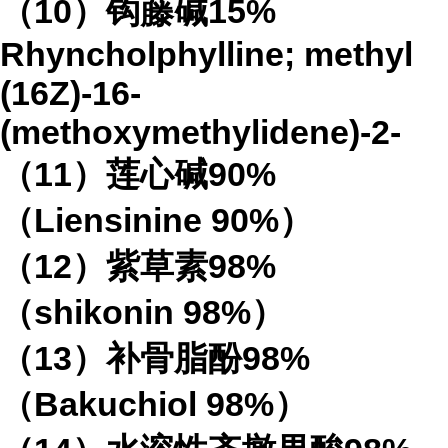
（
10
）钩藤碱
15%
Rhyncholphylline; methyl
(16Z)-16-
(methoxymethylidene)-2-
（
11
）莲心碱
90%
（
Liensinine 90%
）
（
12
）紫草素
98%
（
shikonin 98%
）
（
13
）补骨脂酚
98%
（
Bakuchiol 98%
）