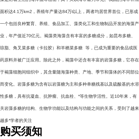
面积达4.1万km
2
，养殖年产量达84万t以上，两者均居世界首位，已形成
一个包括良种繁育、养殖、食品加工、藻类化工和生物制品开发的海藻产
业，年产值近70亿元。褐藻类海藻含有丰富的多糖成分，如昆布多糖、
琼脂、角叉菜多糖（卡拉胶）和
羊栖菜多糖
等，已成为重要的食品或医
药原料并被广泛应用。除此之外，褐藻中还含有丰富的岩藻多糖，它存在
于褐藻细胞间组织中，其含量随海藻种类、产地、季节和藻体的不同部位
而变化。岩藻多糖为含有以岩藻糖为主和多种单糖残基以及硫酸基的水溶
性多糖，具有抗凝血、抗肿瘤、抗血栓、*等生物学活性。近10年来，有
关岩藻多糖的结构、生物学功能以及结构与功能之间的关系，受到了越来
越多*学者的关注
购买须知