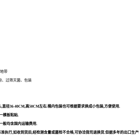
地带
粉、过筛灭菌、包装
G,
直径
36-40CM,
高
50CM
左右
.
桶内包装也可根据要求换成小包装
,
方便使用
.
一模板粘贴
.
一般均含国内运输费用
.
标准执行
,
如收到货后
,
经检测含量或菌检不合格
,
可协洽我司退换货
.
但据多年的出口生产