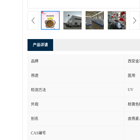
产品详请
品牌
西安金
用途
医用
UV
检测方法
外观
棕黄色
别名
皮燕麦
CAS编号