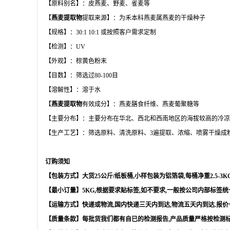
【原料别名】：皮燕麦、野麦、雀麦等
【
燕麦提取物
提取来源】：为禾本科燕麦属燕麦的干燥种子
【规格】：30:1 10:1 或按照客户需求定制
【检测】：UV
【外观】：棕黄色粉末
【目数】：筛选过80-100目
【溶解性】：溶于水
【
燕麦提取物
有效成分】：燕麦膳食纤维、燕麦葡聚糖等
【主要分布】：主要分布在华北、西北和西南地区的海拔较高的冷凉
【生产工艺】：筛选原料、清洗原料、3遍提取、浓缩、喷雾干燥成
订购须知
【包装方式】大货
25
公斤
/
纸板桶
,
小样包装为铝箔袋
,
每桶净重
2.5-3K
【最小订量】
5KG,
根据要求贴标签
,
如不要求
,
一般按公司内部标签统
【运输方式】快递或物流
,
国内快递三天内到达
,
物流五天内到达
.
报价
【质量条款】每批货我们都有自已的检测报告
,
产品质量严格按检测