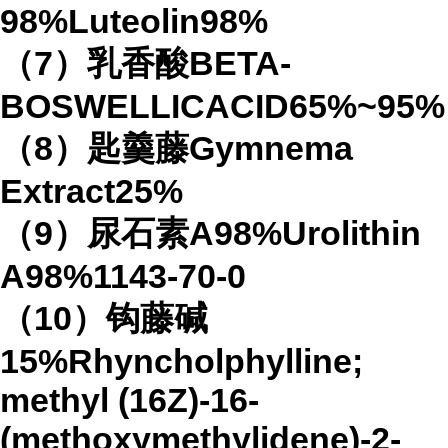
98%Luteolin98%
（7）乳香酸BETA-
BOSWELLICACID65%~95%
（8）匙羹藤Gymnema
Extract25%
（9）尿石素A98%Urolithin
A98%1143-70-0
（10）钩藤碱
15%Rhyncholphylline;
methyl (16Z)-16-
(methoxymethylidene)-2-