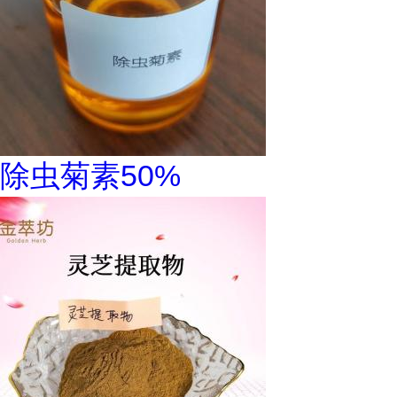
除虫菊素50%