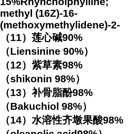
15%Rhyncholphylline;
methyl (16Z)-16-
(methoxymethylidene)-2-
（11）莲心碱90%
（Liensinine 90%）
（12）紫草素98%
（shikonin 98%）
（13）补骨脂酚98%
（Bakuchiol 98%）
（14）水溶性齐墩果酸98%
（oleanolic acid98%）