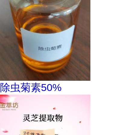
除虫菊素50%