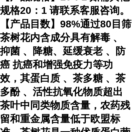
规格20：1 请联系客服咨询。
【产品目数】98%通过80目筛
茶树花内含成分具有
解毒
、
抑菌
、降糖、
延缓衰老
、
防
癌
抗癌和增强免疫力等功
效，其
蛋白质
、
茶多糖
、
茶
多酚
、活性抗氧化物质超出
茶叶中同类物质含量，农药残
留和重金属含量低于欧盟标