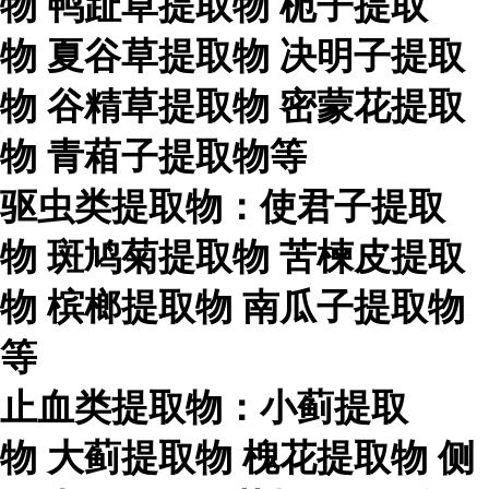
物
鸭趾草提取物
栀子提取
物
夏谷草提取物
决明子提取
物
谷精草提取物
密蒙花提取
物
青葙子提取物等
驱虫类提取物：使君子提取
物
斑鸠菊提取物
苦楝皮提取
物
槟榔提取物
南瓜子提取物
等
止血类提取物：小蓟提取
物
大蓟提取物
槐花提取物
侧