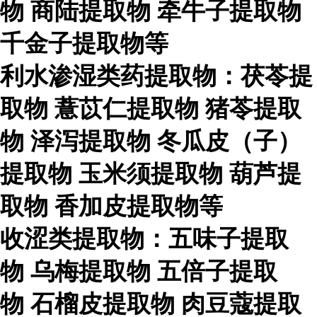
物
商陆提取物
牵牛子提取物
千金子提取物等
利水渗湿类药提取物：茯苓提
取物
薏苡仁提取物
猪苓提取
物
泽泻提取物
冬瓜皮（子）
提取物
玉米须提取物
葫芦提
取物
香加皮提取物等
收涩类提取物：五味子提取
物
乌梅提取物
五倍子提取
物
石榴皮提取物
肉豆蔻提取