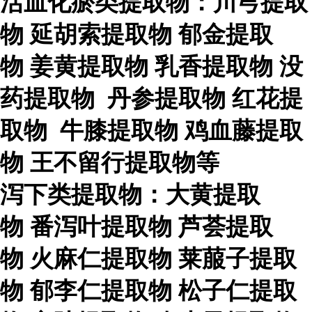
活血化瘀类提取物：川芎提取
物
延胡索提取物
郁金提取
物
姜黄提取物
乳香提取物
没
药提取物
丹参提取物
红花提
取物
牛膝提取物
鸡血藤提取
物
王不留行提取物等
泻下类提取物：大黄提取
物
番泻叶提取物
芦荟提取
物
火麻仁提取物
莱菔子提取
物
郁李仁提取物
松子仁提取