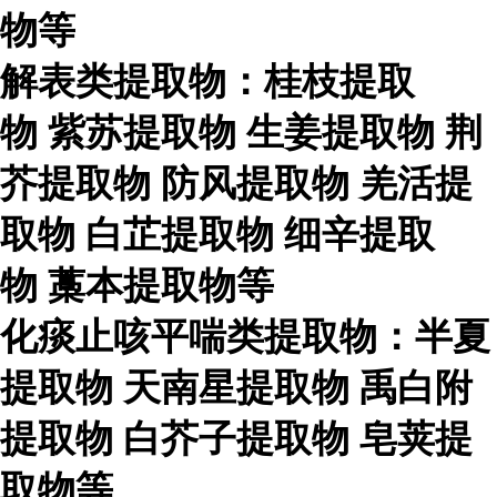
物等
解表类提取物：桂枝提取
物
紫苏提取物
生姜提取物
荆
芥提取物
防风提取物
羌活提
取物
白芷提取物
细辛提取
物
藁本提取物等
化痰止咳平喘类提取物：半夏
提取物
天南星提取物
禹白附
提取物
白芥子提取物
皂荚提
取物等