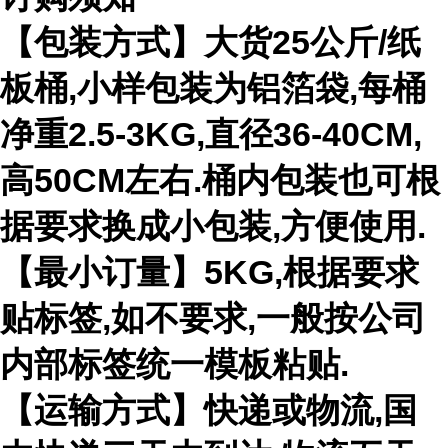
【包装方式】大货
25
公斤
/
纸
板桶
,
小样包装为铝箔袋
,
每桶
净重
2.5-3KG,
直径
36-40CM,
高
50CM
左右
.
桶内包装也可根
据要求换成小包装
,
方便使用
.
【最小订量】
5KG,
根据要求
贴标签
,
如不要求
,
一般按公司
内部标签统一模板粘贴
.
【运输方式】快递或物流
,
国