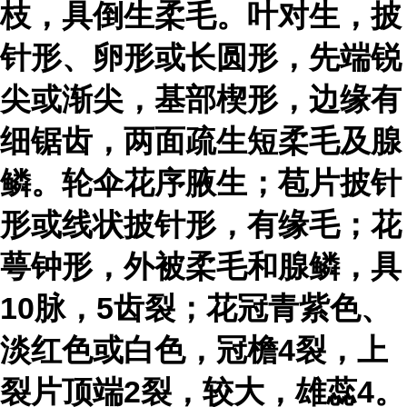
枝，具倒生柔毛。叶对生，披
针形、卵形或长圆形，先端锐
尖或渐尖，基部楔形，边缘有
细锯齿，两面疏生短柔毛及腺
鳞。轮伞花序腋生；苞片披针
形或线状披针形，有缘毛；花
萼钟形，外被柔毛和腺鳞，具
10脉，5齿裂；花冠青紫色、
淡红色或白色，冠檐4裂，上
裂片顶端2裂，较大，雄蕊4。