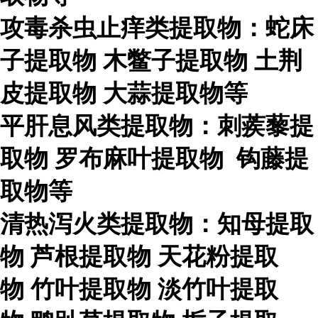
攻毒杀虫止痒类提取物：蛇床
子提取物
木鳖子提取物
土荆
皮提取物
大蒜提取物等
平肝息风类提取物：刺蒺藜提
取物
罗布麻叶提取物
钩藤提
取物等
清热泻火类提取物：知母提取
物
芦根提取物
天花粉提取
物
竹叶提取物
淡竹叶提取