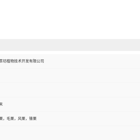
萃坊植物技术开发有限公司
末
栗，毛栗，风栗，锥栗