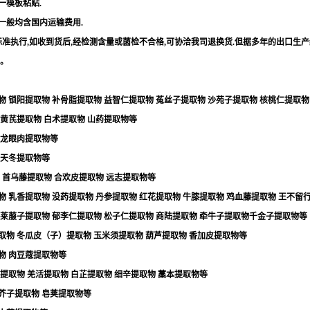
一模板粘贴
.
一般均含国内运输费用
.
标准执行
,
如收到货后
,
经检测含量或菌检不合格
,
可协洽我司退换货
.
但据多年的出口生产
。
物
锁阳提取物
补骨脂提取物
益智仁提取物
菟丝子提取物
沙苑子提取物
核桃仁提取物
黄芪提取物
白术提取物
山药提取物等
龙眼肉提取物等
天冬提取物等
首乌藤提取物
合欢皮提取物
远志提取物等
物
乳香提取物
没药提取物
丹参提取物
红花提取物
牛膝提取物
鸡血藤提取物
王不留
莱菔子提取物
郁李仁提取物
松子仁提取物
商陆提取物
牵牛子提取物千金子提取物等
取物
冬瓜皮（子）提取物
玉米须提取物
葫芦提取物
香加皮提取物等
物
肉豆蔻提取物等
提取物
羌活提取物
白芷提取物
细辛提取物
藁本提取物等
芥子提取物
皂荚提取物等