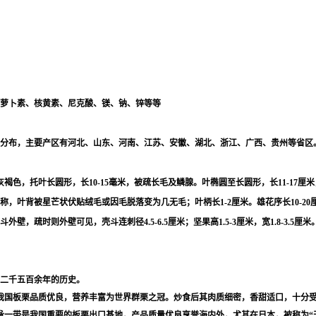
萝卜素、核黄素、尼克酸、镁、钠、锌等等
分布，主要产区有河北、山东、河南、江苏、安徽、湖北、浙江、广西、贵州等省区
灰褐色，托叶长圆形，长10-15毫米，被疏长毛及鳞腺。叶椭圆至长圆形，长11-17
背被星芒状伏贴绒毛或因毛脱落变为几无毛；叶柄长1-2厘米。雄花序长10-20厘米，
时则外壁可见，壳斗连刺径4.5-6.5厘米；坚果高1.5-3厘米，宽1.8-3.5厘米。花
二千五百余年的历史。
我国板栗品质优良，营养丰富为世界群栗之冠。炒食后其肉质细密，香甜适口，十分
脉一带是我国重要的板栗出口基地，产品质量优良享誉海内外，尤其在日本，被称为“