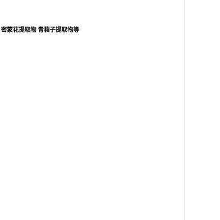
密蒙花提取物
青葙子提取物等