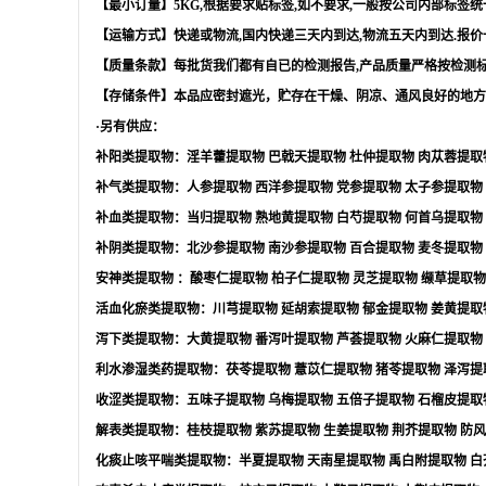
【最小订量】
5KG,
根据要求贴标签
,
如不要求
,
一般按公司内部标签统
【运输方式】快递或物流
,
国内快递三天内到达
,
物流五天内到达
.
报价
【质量条款】每批货我们都有自已的检测报告
,
产品质量严格按检测
【存储条件】本品应密封遮光，贮存在干燥、阴凉、通风良好的地方
·另有供应：
补阳类提取物：淫羊藿提取物
巴戟天提取物
杜仲提取物
肉苁蓉提取
补气类提取物：人参提取物
西洋参提取物
党参提取物
太子参提取物
补血类提取物：当归提取物
熟地黄提取物
白芍提取物
何首乌提取物
补阴类提取物：北沙参提取物
南沙参提取物
百合提取物
麦冬提取物
安神类提取物
：酸枣仁提取物
柏子仁提取物
灵芝提取物
缬草提取物
活血化瘀类提取物：川芎提取物
延胡索提取物
郁金提取物
姜黄提取
泻下类提取物：大黄提取物
番泻叶提取物
芦荟提取物
火麻仁提取物
利水渗湿类药提取物：茯苓提取物
薏苡仁提取物
猪苓提取物
泽泻提
收涩类提取物：五味子提取物
乌梅提取物
五倍子提取物
石榴皮提取
解表类提取物：桂枝提取物
紫苏提取物
生姜提取物
荆芥提取物
防风
化痰止咳平喘类提取物：半夏提取物
天南星提取物
禹白附提取物
白