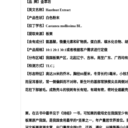
【品 牌】金萃坊
【英文名称】Hazelnut Extract
【产品性状】白色粉末
【拉丁学名】Castanea mollissima BL.
【提取来源】板栗
【含有成分】氨基酸，微量元素和矿物质。蛋白质、碳水化合物、胡
【产品规格】10:1 20:1 30:1或者根据客户需求进行定做
【分布区域】我国板栗产区，北起辽宁、吉林，南至广东、广西均有
【检测方式】TLC；
【形态特征】高达20米的乔木，胸径80厘米，冬芽长约5毫米，小枝
而呈耳垂状，常一侧偏斜而不对称，新生叶的基部常狭楔尖且两侧对称，叶
花柱下部被毛。成熟壳斗的锐刺有长有短，有疏有密，密时全遮蔽壳斗外壁，疏
栗，在古书中最早见于《诗经》一书，可知栗的栽培史在我国至少有
板栗原产我国，是我国食用最早的*坚果之一，年产量居世界首位。
河北板栗资源丰富，出口量居全国*位，迁西、遵化、兴隆等燕山山