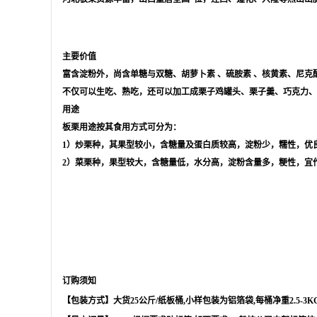
主要价值
富含淀粉外，尚含单糖与双糖、
胡萝卜素
、
硫胺素
、核黄素、
尼克
不仅可以生吃、熟吃，还可以加工成栗子鸡罐头、栗子羹、巧克力
用途
板栗用途按其食用方式可分为：
1）炒栗种，其果型较小，含糖量及蛋白质较高，淀粉少，糯性，优
2）菜栗种，果型较大，含糖量低，水分高，淀粉含量多，粳性，宜
订购须知
【包装方式】大货
25
公斤
/
纸板桶
,
小样包装为铝箔袋
,
每桶净重
2.5-3K