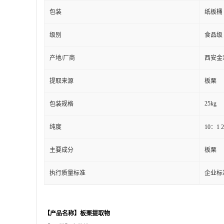
包装
纸板桶
级别
食品级
产地/厂商
西安金
提取来源
板栗
25kg
包装规格
纯度
10：1 
主要成分
板栗
执行质量标准
企业标
【产品名称】板栗提取物