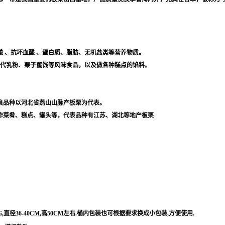
酸
、
抗坏血酸
、蛋白质、脂肪、无机盐类等营养物质。
、代乳粉、栗子蜜饯等风味食品，以及做各种糕点的馅料。
良品种以河北省燕山山脉产板栗为代表。
作菜肴、糕点、罐头等，代表品种有江苏、湖北等地产板栗
G,
直径
36-40CM,
高
50CM
左右
.
桶内包装也可根据要求换成小包装
,
方便使用
.