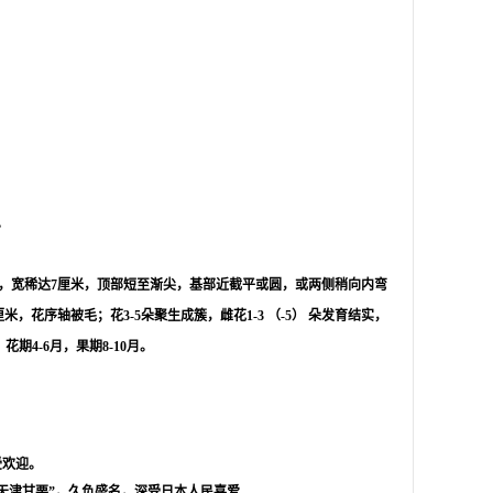
。
厘米，宽稀达7厘米，顶部短至渐尖，基部近截平或圆，或两侧稍向内弯
花序轴被毛；花3-5朵聚生成簇，雌花1-3 （-5） 朵发育结实，
期4-6月，果期8-10月。
受欢迎。
天津甘栗”，久负盛名，深受日本人民喜爱