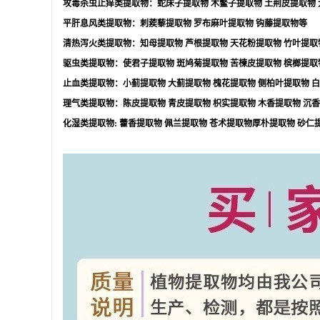
攻毒杀虫止痒类提取物：蛇床子提取物
木鳖子提取物
土荆皮提取物
平肝息风类提取物：刺蒺藜提取物
罗布麻叶提取物
钩藤提取物等
清热泻火类提取物：知母提取物
芦根提取物
天花粉提取物
竹叶提取
驱虫类提取物：使君子提取物
斑鸠菊提取物
苦楝皮提取物
槟榔提取
止血类提取物：小蓟提取物
大蓟提取物
槐花提取物
侧柏叶提取物
白
理气类提取物：陈皮提取物
青皮提取物
枳实提取物
木香提取物
沉香
化湿类提取物
:
藿香提取物
佩兰提取物
苍术提取物厚朴提取物
砂仁