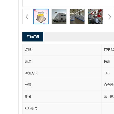
产品详请
品牌
西安金
用途
医用
TLC
检测方法
外观
白色粉
别名
栗，魁
CAS编号