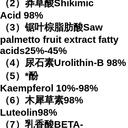
（
2
）莽草酸
Shikimic
Acid
98%
（
3
）锯叶棕脂肪酸
Saw
palmetto fruit extract
fatty
acids
25%-45%
（
4
）
尿石素
Urolithin-B
98%
（
5
）*酚
Kaempferol
10%-98%
（
6
）木犀草素
98%
Luteolin
98%
（
7
）乳香酸
BETA-