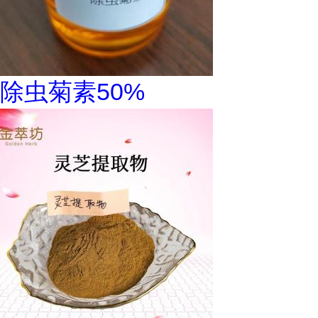
除虫菊素50%