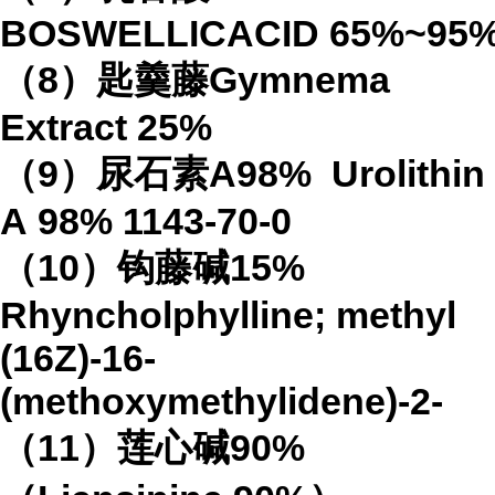
BOSWELLICACID
65%
~95
（
8
）匙羹藤
Gymnema
Extract
25%
（
9
）尿石素
A98%
Urolithin
A
98%
1143-70-0
（
10
）钩藤碱
15%
Rhyncholphylline; methyl
(16Z)-16-
(methoxymethylidene)-2-
（
11
）莲心碱
90%