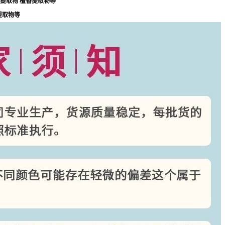
提取物
檀香提取物等
提取物等