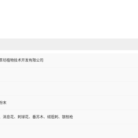
萃坊植物技术开发有限公司
粉末
、消息花、刺球花、番苏木、绒祖刺、银枝枪