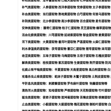
补阳类提取物：淫羊藿提取物
巴戟天提取物
杜仲提取物
肉苁蓉提取
补气类提取物：人参提取物
西洋参提取物
党参提取物
太子参提取物
补血类提取物：当归提取物
熟地黄提取物
白芍提取物
何首乌提取物
补阴类提取物：北沙参提取物
南沙参提取物
百合提取物
麦冬提取物
安神类提取物
：酸枣仁提取物
柏子仁提取物
灵芝提取物
缬草提取物
活血化瘀类提取物：川芎提取物
延胡索提取物
郁金提取物
姜黄提取
泻下类提取物：大黄提取物
番泻叶提取物
芦荟提取物
火麻仁提取物
利水渗湿类药提取物：茯苓提取物
薏苡仁提取物
猪苓提取物
泽泻提
收涩类提取物：五味子提取物
乌梅提取物
五倍子提取物
石榴皮提取
解表类提取物：桂枝提取物
紫苏提取物
生姜提取物
荆芥提取物
防风
化痰止咳平喘类提取物：半夏提取物
天南星提取物
禹白附提取物
白
攻毒杀虫止痒类提取物：蛇床子提取物
木鳖子提取物
土荆皮提取物
平肝息风类提取物：刺蒺藜提取物
罗布麻叶提取物
钩藤提取物等
清热泻火类提取物：知母提取物
芦根提取物
天花粉提取物
竹叶提取
驱虫类提取物：使君子提取物
斑鸠菊提取物
苦楝皮提取物
槟榔提取
止血类提取物：小蓟提取物
大蓟提取物
槐花提取物
侧柏叶提取物
白