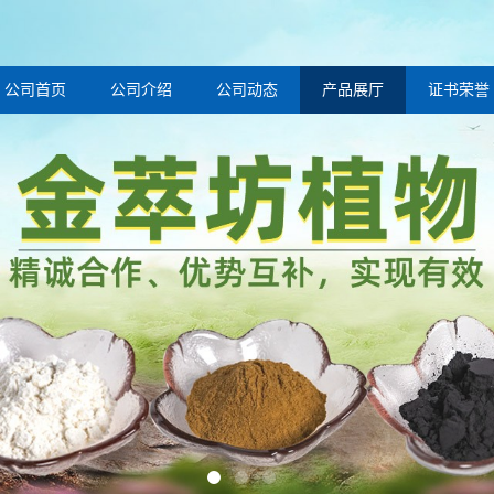
公司首页
公司介绍
公司动态
产品展厅
证书荣誉