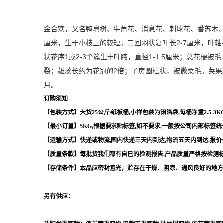
金合欢，又名鸭皂树、牛角花、消息花、刺球花、番苏木、绒
厘米，生于小枝上的较短。二回羽状复叶长2-7厘米，叶轴槽状
状花序1或2-3个簇生于叶腋，直径1-1.5厘米；总花梗
裂；雄蕊长约为花冠的2倍；子房圆柱状，被微柔毛。荚果膨胀
月。
订购须知
【包装方式】大货
25
公斤
/
纸板桶
,
小样包装为铝箔袋
,
每桶净重
2.5-3K
【最小订量】
5KG,
根据要求贴标签
,
如不要求
,
一般按公司内部标签统
【运输方式】快递或物流
,
国内快递三天内到达
,
物流五天内到达
.
报价
【质量条款】每批货我们都有自已的检测报告
,
产品质量严格按检测
【存储条件】本品应密封遮光，贮存在干燥、阴凉、通风良好的地方
另有供应：