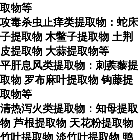
取物等
攻毒杀虫止痒类提取物：蛇床
子提取物
木鳖子提取物
土荆
皮提取物
大蒜提取物等
平肝息风类提取物：刺蒺藜提
取物
罗布麻叶提取物
钩藤提
取物等
清热泻火类提取物：知母提取
物
芦根提取物
天花粉提取物
竹叶提取物
淡竹叶提取物
鸭