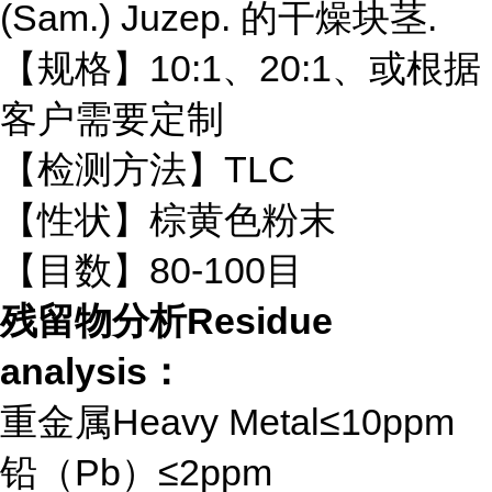
(Sam.) Juzep. 的干燥块茎.
【规格】10:1、20:1、或根据
客户需要定制
【检测方法】TLC
【性状】棕黄色粉末
【目数】80-100目
残留物分析Residue
analysis：
重金属Heavy Metal≤10ppm
铅（Pb）≤2ppm