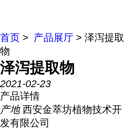
首页
>
产品展厅
> 泽泻提取
物
泽泻提取物
2021-02-23
产品详情
产地
西安金萃坊植物技术开
发有限公司