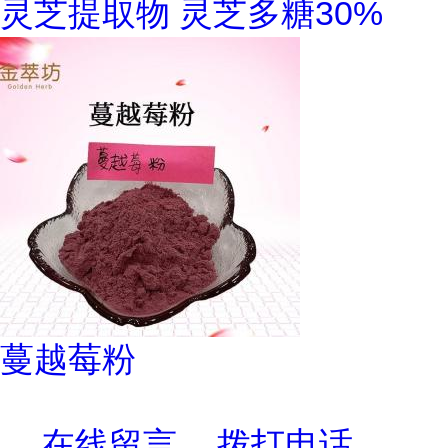
灵芝提取物 灵芝多糖30%
蔓越莓粉
在线留言
拨打电话