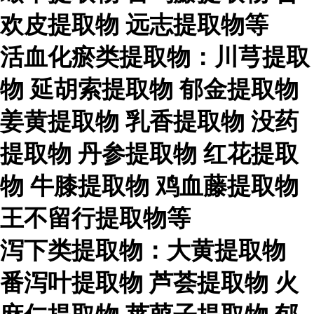
欢皮提取物
远志提取物等
活血化瘀类提取物：川芎提取
物
延胡索提取物
郁金提取物
姜黄提取物
乳香提取物
没药
提取物
丹参提取物
红花提取
物
牛膝提取物
鸡血藤提取物
王不留行提取物等
泻下类提取物：大黄提取物
番泻叶提取物
芦荟提取物
火