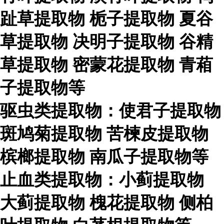
趾草提取物
栀子提取物
夏谷
草提取物
决明子提取物
谷精
草提取物
密蒙花提取物
青葙
子提取物等
驱虫类提取物：使君子提取物
斑鸠菊提取物
苦楝皮提取物
槟榔提取物
南瓜子提取物等
止血类提取物：小蓟提取物
大蓟提取物
槐花提取物
侧柏