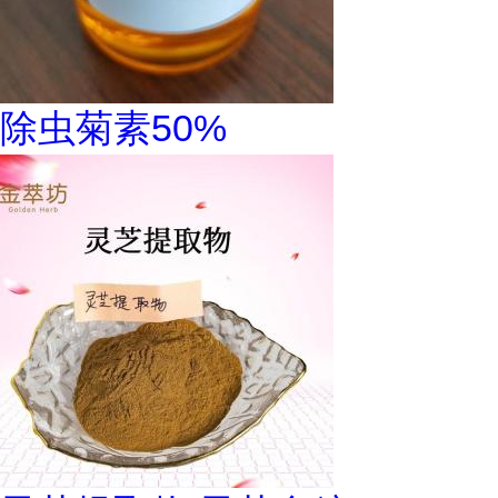
除虫菊素50%