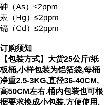
砷（As）≤2ppm
汞（Hg）≤2ppm
镉（Cd）≤2ppm
订购须知
【包装方式】大货
25
公斤
/
纸
板桶
,
小样包装为铝箔袋
,
每桶
净重
2.5-3KG,
直径
36-40CM,
高
50CM
左右
.
桶内包装也可根
据要求换成小包装
,
方便使用
.