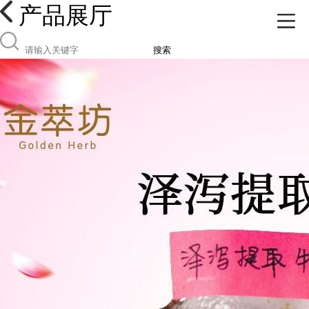
产品展厅
搜索