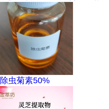
除虫菊素50%