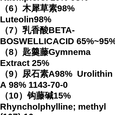
（
6
）木犀草素
98%
Luteolin
98%
（
7
）乳香酸
BETA-
BOSWELLICACID
65%
~95
（
8
）匙羹藤
Gymnema
Extract
25%
（
9
）尿石素
A98%
Urolithin
A
98%
1143-70-0
（
10
）钩藤碱
15%
Rhyncholphylline; methyl