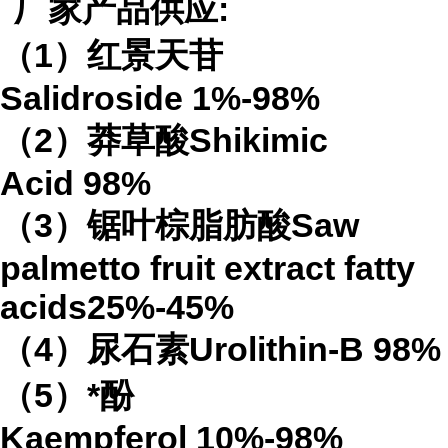
厂家产品供应
:
（
1
）红景天苷
Salidroside
1%-98%
（
2
）莽草酸
Shikimic
Acid
98%
（
3
）锯叶棕脂肪酸
Saw
palmetto fruit extract
fatty
acids
25%-45%
（
4
）
尿石素
Urolithin-B
98%
（
5
）*酚
Kaempferol
10%-98%