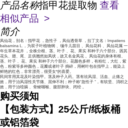
产品名称
指甲花提取物
查看
相似产品 >
简介
凤仙花，别名：
指甲花
，
急性子
，
凤仙透骨草
，拉丁文名：Impatiens
balsamina L.，为
双子叶植物纲
、
牻牛儿苗目
、
凤仙花科
、
凤仙花属
一
年生
草本花卉
，
全株分根、茎、
叶子
、花、
果实
和种子六个部分。因其
花头、翅、尾、足俱翘然如凤状，故又名
金凤花
。凤仙花的身体有根、
茎、
叶子
、花、
果实
和种子六个部分。花颜色多样，有粉红，大红，紫
色，粉紫等多种颜色，花瓣或者
叶子
捣碎，用树叶包在指甲上，能染上
鲜艳的红色，非常漂亮，很受女*的喜爱。
民间常用其花及叶染指甲。茎及种子入药。茎有祛风湿、活血、止痛之
效，用于治风湿性关节痛、屈伸不利；种子称“
急性子
”，有软坚、消积之
效，用于治
噎膈
、骨鲠咽喉、腹部肿块、
闭经
。
购买须知
【包装方式】
25
公斤
/
纸板桶
或铝箔袋