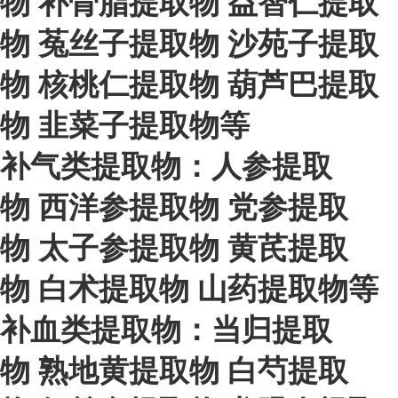
物
补骨脂提取物
益智仁提取
物
菟丝子提取物
沙苑子提取
物
核桃仁提取物
葫芦巴提取
物
韭菜子提取物等
补气类提取物：人参提取
物
西洋参提取物
党参提取
物
太子参提取物
黄芪提取
物
白术提取物
山药提取物等
补血类提取物：当归提取
物
熟地黄提取物
白芍提取