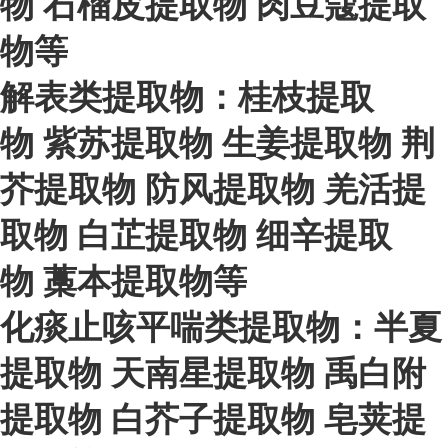
物
石榴皮提取物
肉豆蔻提取
物等
解表类提取物：桂枝提取
物
紫苏提取物
生姜提取物
荆
芥提取物
防风提取物
羌活提
取物
白芷提取物
细辛提取
物
藁本提取物等
化痰止咳平喘类提取物：半夏
提取物
天南星提取物
禹白附
提取物
白芥子提取物
皂荚提