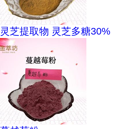
灵芝提取物 灵芝多糖30%