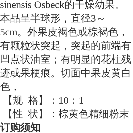
sinensis Osbeck的干燥幼果。
本品呈半球形，直径3～
5cm。外果皮褐色或棕褐色，
有颗粒状突起，突起的前端有
凹点状油室；有明显的花柱残
迹或果梗痕。切面中果皮黄白
色，
【规 格】：10：1
【性 状】：棕黄色精细粉末
订购须知