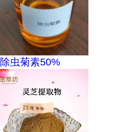
除虫菊素50%