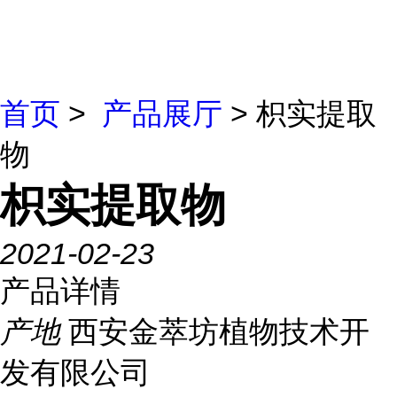
首页
>
产品展厅
> 枳实提取
物
枳实提取物
2021-02-23
产品详情
产地
西安金萃坊植物技术开
发有限公司