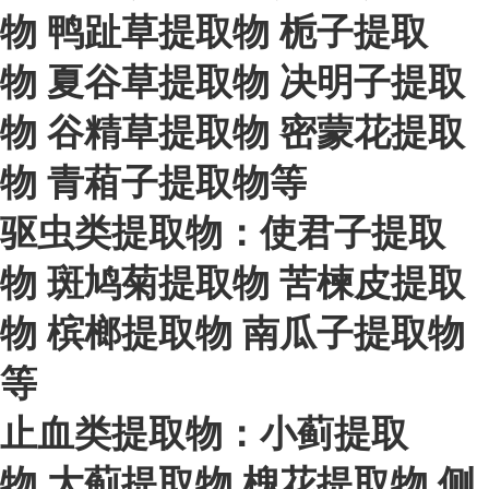
物
鸭趾草提取物
栀子提取
物
夏谷草提取物
决明子提取
物
谷精草提取物
密蒙花提取
物
青葙子提取物等
驱虫类提取物：使君子提取
物
斑鸠菊提取物
苦楝皮提取
物
槟榔提取物
南瓜子提取物
等
止血类提取物：小蓟提取
物
大蓟提取物
槐花提取物
侧