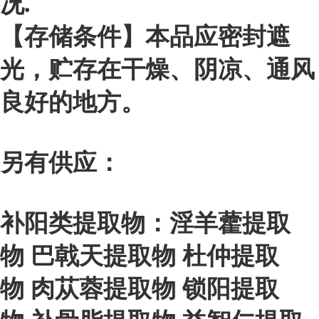
况
.
【存储条件】本品应密封遮
光，贮存在干燥、阴凉、通风
良好的地方。
另有供应：
补阳类提取物：淫羊藿提取
物
巴戟天提取物
杜仲提取
物
肉苁蓉提取物
锁阳提取