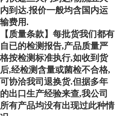
内到达
.
报价一般均含国内运
输费用
.
【质量条款】每批货我们都有
自已的检测报告
,
产品质量严
格按检测标准执行
,
如收到货
后
,
经检测含量或菌检不合格
,
可协洽我司退换货
.
但据多年
的出口生产经验来查
,
我公司
所有产品均没有出现过此种情