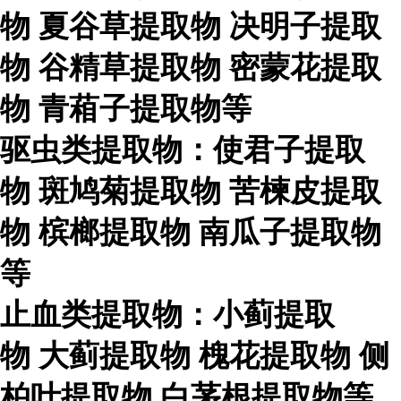
物
夏谷草提取物
决明子提取
物
谷精草提取物
密蒙花提取
物
青葙子提取物等
驱虫类提取物：使君子提取
物
斑鸠菊提取物
苦楝皮提取
物
槟榔提取物
南瓜子提取物
等
止血类提取物：小蓟提取
物
大蓟提取物
槐花提取物
侧
柏叶提取物
白茅根提取物等