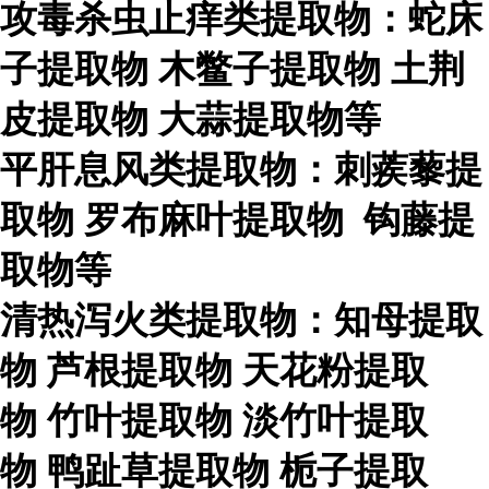
攻毒杀虫止痒类提取物：蛇床
子提取物
木鳖子提取物
土荆
皮提取物
大蒜提取物等
平肝息风类提取物：刺蒺藜提
取物
罗布麻叶提取物
钩藤提
取物等
清热泻火类提取物：知母提取
物
芦根提取物
天花粉提取
物
竹叶提取物
淡竹叶提取
物
鸭趾草提取物
栀子提取