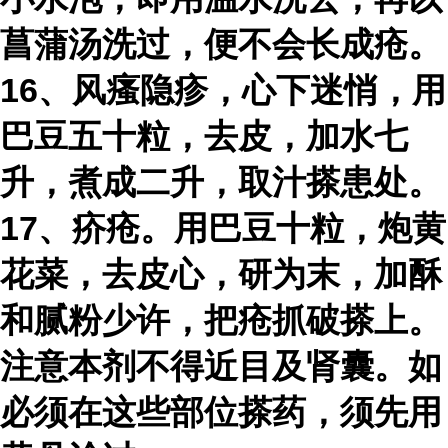
菖蒲汤洗过，便不会长成疮。
16、风瘙隐疹，心下迷悄，用
巴豆五十粒，去皮，加水七
升，煮成二升，取汁搽患处。
17、疥疮。用巴豆十粒，炮黄
花菜，去皮心，研为末，加酥
和腻粉少许，把疮抓破搽上。
注意本剂不得近目及肾囊。如
必须在这些部位搽药，须先用