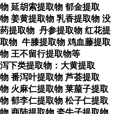
物
延胡索提取物
郁金提取
物
姜黄提取物
乳香提取物
没
药提取物
丹参提取物
红花提
取物
牛膝提取物
鸡血藤提取
物
王不留行提取物等
泻下类提取物：大黄提取
物
番泻叶提取物
芦荟提取
物
火麻仁提取物
莱菔子提取
物
郁李仁提取物
松子仁提取
物
商陆提取物
牵牛子提取物