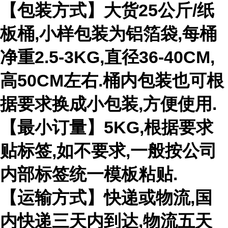
【包装方式】大货
25
公斤
/
纸
板桶
,
小样包装为铝箔袋
,
每桶
净重
2.5-3KG,
直径
36-40CM,
高
50CM
左右
.
桶内包装也可根
据要求换成小包装
,
方便使用
.
【最小订量】
5KG,
根据要求
贴标签
,
如不要求
,
一般按公司
内部标签统一模板粘贴
.
【运输方式】快递或物流
,
国
内快递三天内到达
,
物流五天