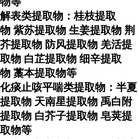
物等
解表类提取物：桂枝提取
物
紫苏提取物
生姜提取物
荆
芥提取物
防风提取物
羌活提
取物
白芷提取物
细辛提取
物
藁本提取物等
化痰止咳平喘类提取物：半夏
提取物
天南星提取物
禹白附
提取物
白芥子提取物
皂荚提
取物等